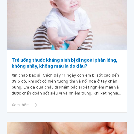
Trẻ uống thuốc kháng sinh bị đi ngoài phân lỏng,
không nhầy, không máu là do đâu?
Xin chào bác sĩ. Cách đây 11 ngày con em bị sốt cao đến
39.5 độ, khi sốt có hiện tượng tím và nổi hoa ở tay chân
bụng. Em đã đưa cháu đi khám bác sĩ xét nghiệm máu và
được chẩn đoán sốt siêu vi và nhiễm trùng. Khi xét nghiệm
nước tiểu, bác sĩ nói nhiễm trùng đường tiết niệu nên phải
cho bé điều trị kháng sinh 3 ngày. Trong ngày thứ hai
Xem thêm
uống kháng sinh, chỉ số CRP của bé giảm dần về chỉ số
bình thường. Đến ngày thứ sáu thì con hết sốt. Trong quá
trình đó con gặp hiện tượng trẻ sốt cao và tiêu chảy, phân
lỏng nhưng không có nhầy, không máu. Ngày thứ bảy em