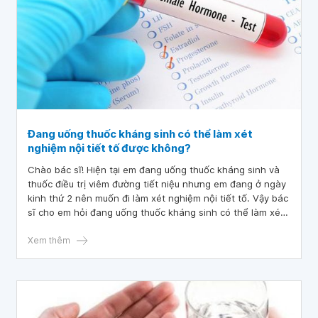
Đang uống thuốc kháng sinh có thể làm xét
nghiệm nội tiết tố được không?
Chào bác sĩ! Hiện tại em đang uống thuốc kháng sinh và
thuốc điều trị viêm đường tiết niệu nhưng em đang ở ngày
kinh thứ 2 nên muốn đi làm xét nghiệm nội tiết tố. Vậy bác
sĩ cho em hỏi đang uống thuốc kháng sinh có thể làm xét
nghiệm nội tiết tố được không? Mong bác sĩ tư vấn và giải
đáp. Em xin chân thành cảm ơn!
Xem thêm