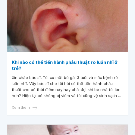
Khi nào có thể tiến hành phẫu thuật rò luân nhĩ ở
trẻ?
Xin chào bác sĩ! Tôi có một bé gái 3 tuổi và mắc bệnh rò
luân nhĩ. Vậy bác sĩ cho tôi hỏi có thể tiến hành phẫu
thuật cho bé thời điểm này hay phải đợi khi bé nhà tôi lớn
hơn? Hiện tại bé không bị viêm và tôi cũng vệ sinh sạch sẽ
hàng ngày nhưng tai của bé vẫn có mùi. Mong được bác sĩ
tư vấn và giải đáp. Tôi xin chân thành cảm ơn!
Xem thêm