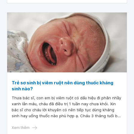
Trẻ sơ sinh bị viêm ruột nên dùng thuốc kháng
sinh nào?
Thưa bác sĩ, con em bị viêm ruột có dấu hiệu đi phân nhầy
xanh lẫn máu, cháu đã điều trị 1 tuần nay chưa khỏi. Xin
bác sĩ cho cháu lời khuyên có nên tiếp tục dùng kháng
sinh hay uống thuốc nào phù hợp ạ. Cháu 3 tháng tuổi bú
mẹ hoàn toàn.
Xem thêm