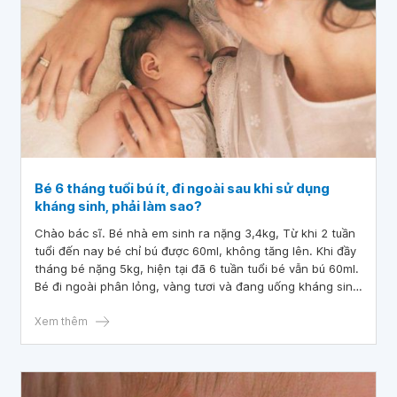
Bé 6 tháng tuổi bú ít, đi ngoài sau khi sử dụng
kháng sinh, phải làm sao?
Chào bác sĩ. Bé nhà em sinh ra nặng 3,4kg, Từ khi 2 tuần
tuổi đến nay bé chỉ bú được 60ml, không tăng lên. Khi đầy
tháng bé nặng 5kg, hiện tại đã 6 tuần tuổi bé vẫn bú 60ml.
Bé đi ngoài phân lỏng, vàng tươi và đang uống kháng sinh
cho viêm tai giữa nên em đã theo dõi liên tục. Nay bé đã
ngưng thuốc nhưng vẫn chỉ bú lượng sữa như vậy. Bác sĩ
Xem thêm
cho em hỏi bé như vậy là bị làm sao ạ? Em phải làm sao ạ?