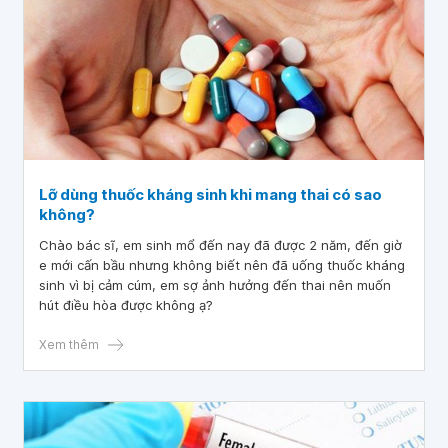
đưa bé đi khám lại bác sĩ cho xuất viện. Đến ngày hôm nay
đo nhiệt độ bé là 37.5, đi phân lúc lỏng lúc bình thường.
Xin hỏi bác sĩ trẻ uống thuốc kháng sinh bị đi ngoài phân
lỏng, không nhầy, không máu là do đâu ạ? Cảm ơn bác sĩ
tư vấn ạ.
Lỡ dùng thuốc kháng sinh khi mang thai có sao
không?
Chào bác sĩ, em sinh mổ đến nay đã được 2 năm, đến giờ
e mới cấn bầu nhưng không biết nên đã uống thuốc kháng
sinh vì bị cảm cúm, em sợ ảnh hưởng đến thai nên muốn
hút điều hòa được không ạ?
Xem thêm