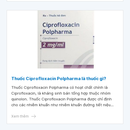
Thuốc Ciprofloxacin Polpharma là thuốc gì?
Thuốc Ciprofloxacin Polpharma có hoạt chất chính là
Ciprofloxacin, là kháng sinh bán tổng hợp thuộc nhóm
quinolon. Thuốc Ciprofloxacin Polpharma được chỉ định
cho các nhiễm khuẩn như nhiễm khuẩn đường tiết niệu
trên và dưới, viêm tuyến tiền liệt, viêm xương - tủy, viêm
ruột do vi khuẩn,...
Xem thêm