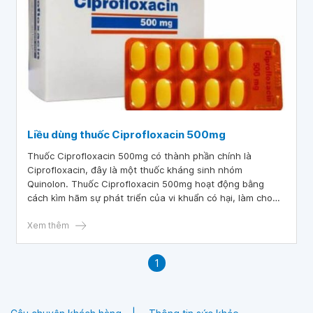
Liều dùng thuốc Ciprofloxacin 500mg
Thuốc Ciprofloxacin 500mg có thành phần chính là
Ciprofloxacin, đây là một thuốc kháng sinh nhóm
Quinolon. Thuốc Ciprofloxacin 500mg hoạt động bằng
cách kìm hãm sự phát triển của vi khuẩn có hại, làm cho
chúng giảm thiểu khả năng sinh sôi. Hãy cùng tìm hiểu
hướng dẫn sử dụng và liều dùng thuốc Ciprofloxacin qua
Xem thêm
bài viết sau.
1