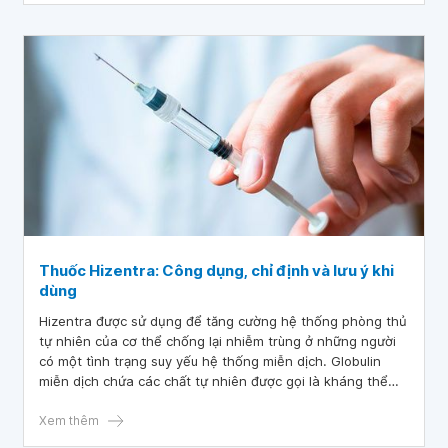
Thuốc Hizentra: Công dụng, chỉ định và lưu ý khi
dùng
Hizentra được sử dụng để tăng cường hệ thống phòng thủ
tự nhiên của cơ thể chống lại nhiễm trùng ở những người
có một tình trạng suy yếu hệ thống miễn dịch. Globulin
miễn dịch chứa các chất tự nhiên được gọi là kháng thể
(một loại gọi là IgG) đến từ máu người khỏe mạnh. Những
kháng thể này giúp bảo vệ cơ thể bạn chống lại nhiễm
Xem thêm
trùng và giúp bạn chống lại nhiễm trùng nếu bạn bị ốm.