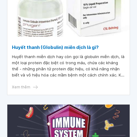
Huyết thanh (Globulin) miễn dịch là gì?
Huyết thanh miễn dịch hay còn gọi là globulin miễn dịch, là
một loại protein đặc biệt có trong máu, chứa các kháng
thể - những phân tử protein đặc hiệu, có khả năng nhận
biết và vô hiệu hóa các mầm bệnh một cách chính xác. Khi
cơ thể tiếp xúc với một loại vi khuẩn hoặc virus mới, hệ
miễn dịch sẽ sản sinh ra các kháng thể tương ứng để
Xem thêm
chống lại.