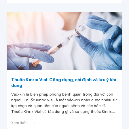
Thuốc Kinrix Vial: Công dụng, chỉ định và lưu ý khi
dùng
Vắc-xin là biện pháp phòng bệnh quan trọng đối với con
người. Thuốc Kinrix Vial là một vắc-xin nhận được nhiều sự
lựa chọn và quan tâm của người bệnh và các bác sĩ.
Thuốc Kinrix Vial có tác dụng gì và sử dụng thuốc Kinrix
Vial như thế nào, hãy cùng nhau tìm hiểu để việc dùng
thuốc chữa bệnh đạt được hiệu quả và đảm bảo an toàn.
Xem thêm