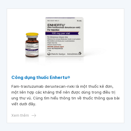
Một số sản phẩm globulin miễn dịch cũng có thể được sử
dụng để điều trị một chứng rối loạn thần kinh nhất định
(viêm đa dây thần kinh mãn tính - CIDP).
Công dụng thuốc Enhertu®
Fam-trastuzumab deruxtecan-nxki là một thuốc kê đơn,
một liên hợp các kháng thể nên được dùng trong điều trị
ung thư vú. Cùng tìm hiểu thông tin về thuốc thông qua bài
viết dưới đây.
Xem thêm