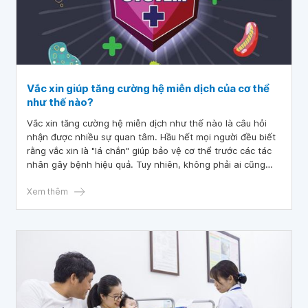
Vắc xin giúp tăng cường hệ miễn dịch của cơ thể
như thế nào?
Vắc xin tăng cường hệ miễn dịch như thế nào là câu hỏi
nhận được nhiều sự quan tâm. Hầu hết mọi người đều biết
rằng vắc xin là "lá chắn" giúp bảo vệ cơ thể trước các tác
nhân gây bệnh hiệu quả. Tuy nhiên, không phải ai cũng
hiểu rõ cơ chế tăng hệ miễn dịch của vắc xin ra sao. Hãy
cùng tìm hiểu chi tiết cơ chế hoạt động của vắc xin qua bài
Xem thêm
viết dưới đây.