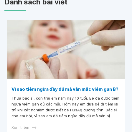
Danh sách bài viết
Vì sao tiêm ngừa đầy đủ mà vẫn mắc viêm gan B?
Thưa bác sĩ, con trai em năm nay 10 tuổi. Bé đã được tiêm
ngừa viêm gan đủ các mũi. Hôm nay em đưa bé đi tiêm lại
thì khi xét nghiệm được biết bé HBsAg dương tính. Bác sĩ
cho em hỏi, vì sao em đã tiêm ngừa đầy đủ mà vẫn bị
HBsAg dương tính? Mong nhận được sự tư vấn của bác sĩ.
Cảm ơn bác sĩ.
Xem thêm