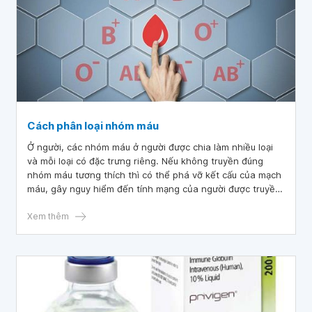
Cách phân loại nhóm máu
Ở người, các nhóm máu ở người được chia làm nhiều loại
và mỗi loại có đặc trưng riêng. Nếu không truyền đúng
nhóm máu tương thích thì có thể phá vỡ kết cấu của mạch
máu, gây nguy hiểm đến tính mạng của người được truyền
máu. Bài viết sau sẽ giúp bạn hiểu hơn về đặc điểm của
các nhóm máu và cách phân loại nhóm máu.
Xem thêm