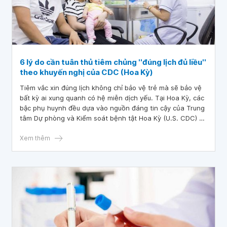
6 lý do cần tuân thủ tiêm chủng ''đúng lịch đủ liều''
theo khuyến nghị của CDC (Hoa Kỳ)
Tiêm vắc xin đúng lịch không chỉ bảo vệ trẻ mà sẽ bảo vệ
bất kỳ ai xung quanh có hệ miễn dịch yếu. Tại Hoa Kỳ, các
bậc phụ huynh đều dựa vào nguồn đáng tin cậy của Trung
tâm Dự phòng và Kiểm soát bệnh tật Hoa Kỳ (U.S. CDC) để
quyết định loại vắc-xin và thời điểm nào đưa trẻ đi tiêm.
Xem thêm