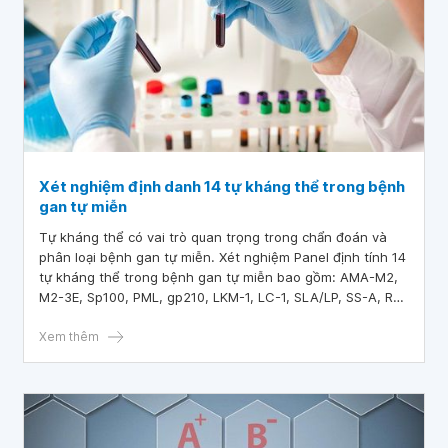
Xét nghiệm định danh 14 tự kháng thể trong bệnh
gan tự miễn
Tự kháng thể có vai trò quan trọng trong chẩn đoán và
phân loại bệnh gan tự miễn. Xét nghiệm Panel định tính 14
tự kháng thể trong bệnh gan tự miễn bao gồm: AMA-M2,
M2-3E, Sp100, PML, gp210, LKM-1, LC-1, SLA/LP, SS-A, Ro-
52, Scl-70,CENP A, CENP B, PGDH hiện đang được thực
hiện tại bệnh viện DKQT Vinmec Times City có độ chuẩn
Xem thêm
xác cao.