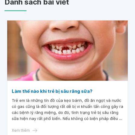
Danh sách bài viết
Làm thế nào khi trẻ bị sâu răng sữa?
Trẻ em là những tín đồ của kẹo bánh, đồ ăn ngọt và nước
có gas cũng là đối tượng rất dễ bị vi khuẩn tấn công gây ra
các bệnh lý răng miệng, do đó, tình trạng trẻ bị sâu răng
sữa hiện nay rất phổ biến. Nếu không có biện pháp điều trị
kịp thời và dứt điểm sẽ khiến trẻ đau đớn, khó chịu, không
ăn uống được gì và tổn hại nghiêm trọng đến sức khỏe, sự
Xem thêm