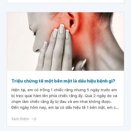
Triệu chứng tê một bên mặt là dấu hiệu bệnh gì?
Hiện tại, em có trồng 1 chiếc răng nhưng 5 ngày trước em
bị trẹo quai hàm lên phía chiếc răng ấy. Qua 2 ngày do va
chạm làm chiếc răng ấy bị đau và em nhai không được.
Đến ngày hôm nay, em lại có dấu hiệu tê 1 bên mặt, em có
ngậm nước muối được 3 ngày rồi. Do không có thời gian
rảnh nên chưa đi khám được. Bác sĩ cho em hỏi là triệu
Xem thêm
chứng tê một bên mặt là dấu hiệu bệnh gì ạ?