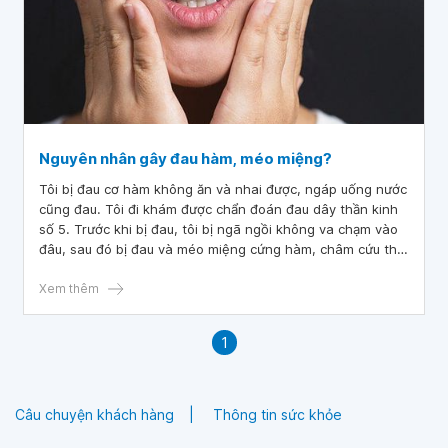
Nguyên nhân gây đau hàm, méo miệng?
Tôi bị đau cơ hàm không ăn và nhai được, ngáp uống nước
cũng đau. Tôi đi khám được chẩn đoán đau dây thần kinh
số 5. Trước khi bị đau, tôi bị ngã ngồi không va chạm vào
đâu, sau đó bị đau và méo miệng cứng hàm, châm cứu thì
hết méo miệng nhưng vẫn bị cứng hàm và đau. Hiện đã bị
30 ngày mong bác sĩ tư vấn đau hàm, méo miệng có phải
Xem thêm
do dây thần kinh số 5 gây ra không
1
Câu chuyện khách hàng
Thông tin sức khỏe