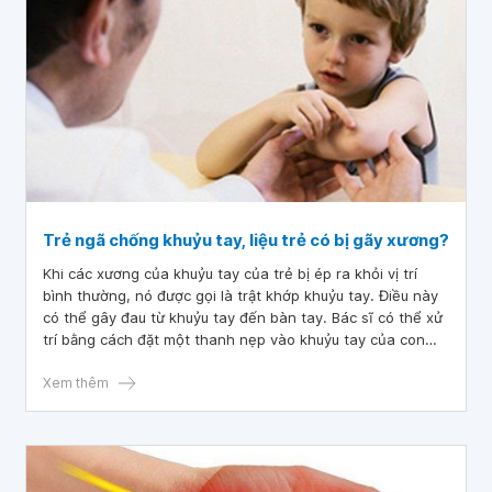
Trẻ ngã chống khuỷu tay, liệu trẻ có bị gãy xương?
Khi các xương của khuỷu tay của trẻ bị ép ra khỏi vị trí
bình thường, nó được gọi là trật khớp khuỷu tay. Điều này
có thể gây đau từ khuỷu tay đến bàn tay. Bác sĩ có thể xử
trí bằng cách đặt một thanh nẹp vào khuỷu tay của con
bạn và để khuỷu tay của con bạn trở lại vị trí cũ. Vậy khi
trẻ ngã chống khuỷu tay, liệu trẻ có bị gãy xương?
Xem thêm