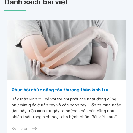
Danh sách bài viết
Phục hồi chức năng tổn thương thần kinh trụ
Dây thần kinh trụ có vai trò chi phối các hoạt động cũng
như cảm giác ở bàn tay và các ngón tay. Tổn thương hoặc
đau dây thần kinh trụ gây ra những khó khăn cũng như
phiền toái trong sinh hoạt cho bệnh nhân. Bài viết sau đề
cập đến những nguyên nhân gây đau dây thần kinh trụ và
các biện pháp phục hồi chức năng.
Xem thêm