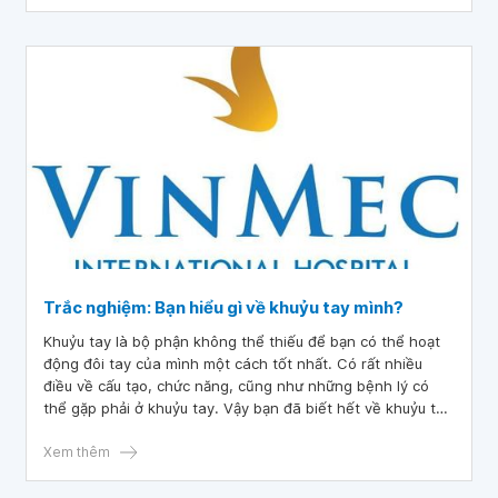
Trắc nghiệm: Bạn hiểu gì về khuỷu tay mình?
Khuỷu tay là bộ phận không thể thiếu để bạn có thể hoạt
động đôi tay của mình một cách tốt nhất. Có rất nhiều
điều về cấu tạo, chức năng, cũng như những bệnh lý có
thể gặp phải ở khuỷu tay. Vậy bạn đã biết hết về khuỷu tay
của mình hay chưa? Nếu chưa, hãy cùng nhau tìm hiểu
thông qua bài trắc nghiệm dưới đây.
Xem thêm