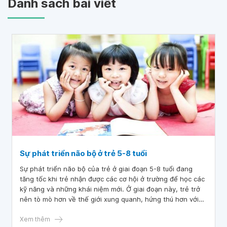
Danh sách bài viết
Sự phát triển não bộ ở trẻ 5-8 tuổi
Sự phát triển não bộ của trẻ ở giai đoạn 5-8 tuổi đang
tăng tốc khi trẻ nhận được các cơ hội ở trường để học các
kỹ năng và những khái niệm mới. Ở giai đoạn này, trẻ trở
nên tò mò hơn về thế giới xung quanh, hứng thú hơn với
việc khám phá nó và bắt đầu tự mình giải quyết các vấn
đề.
Xem thêm