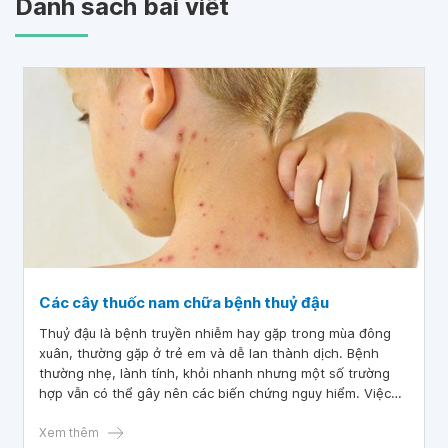
Danh sách bài viết
Các cây thuốc nam chữa bệnh thuỷ đậu
Thuỷ đậu là bệnh truyền nhiễm hay gặp trong mùa đông
xuân, thường gặp ở trẻ em và dễ lan thành dịch. Bệnh
thường nhẹ, lành tính, khỏi nhanh nhưng một số trường
hợp vẫn có thể gây nên các biến chứng nguy hiểm. Việc
chữa bệnh thuỷ đậu bằng phương pháp dân gian vẫn được
sử dụng trong xã hội hiện đại và mang lại hiệu quả tích
Xem thêm