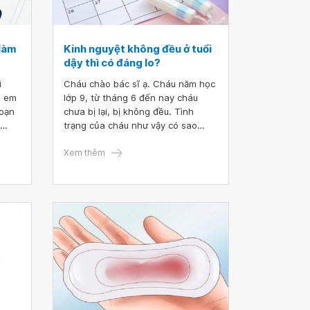
 làm
Kinh nguyệt không đều ở tuổi
dậy thì có đáng lo?
i
Cháu chào bác sĩ ạ. Cháu năm học
i em
lớp 9, từ tháng 6 đến nay cháu
loạn
chưa bị lại, bị không đều. Tình
trạng của cháu như vậy có sao
g
không ạ? Mong bác sĩ tư vấn giúp
đã
cháu, cháu xin cảm ơn.
Xem thêm
.
vậy
 ơn!