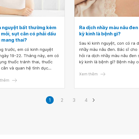
h nguyệt bất thường kèm
Ra dịch nhầy màu nâu đen
mỏi, sụt cân có phải dấu
kỳ kinh là bệnh gì?
u mang thai?
Sau kì kinh nguyệt, con có ra d
g trước, em có kinh nguyệt
nhầy màu nâu đen. Bác sĩ cho
ngày 19-22. Tháng này, em có
hỏi ra dịch nhầy màu nâu đen 
ụng thuốc tránh thai, thuốc
kỳ kinh là bệnh gì? Bệnh này c
 cân và quan hệ tình dục
ảnh hưởng đến việc sinh sản
g an toàn nhưng hầu hết là
không?
Xem thêm
 tinh ngoài. Em vừa có kinh
thêm
ệt vào ngày 23-26 nhưng
g máu ra không đều, lúc nhiều
ít và không có dịch nhầy. Vào
1
2
3
4
 đầu tiên, kinh nguyệt có màu
nhạt nhưng sau đó thì có màu
Trong thời gian này em bị đau
, đau lưng, mệt mỏi, chóng
.. (có thể do thuốc giảm cân,
độ ăn kiêng, tập thể dục). Em