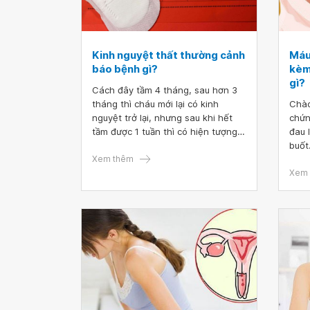
Kinh nguyệt thất thường cảnh
Máu
báo bệnh gì?
kèm 
gì?
Cách đây tầm 4 tháng, sau hơn 3
tháng thì cháu mới lại có kinh
Chào 
nguyệt trở lại, nhưng sau khi hết
chứn
tầm được 1 tuần thì có hiện tượng
đau 
là ngày nào cũng ra 1 ít máu có
buốt
màu thẫm, thỉnh thoảng là dạng
Xem thêm
đen,
cục máu, nó xảy ra cho đến khi
đục,
Xem 
cháu đến chu kỳ kinh nguyệt tiếp
tôi 
theo. Cho đến hiện tại, khi đã qua
bác s
gần 4 tháng và tình trạng như vậy
vẫn tiếp tục. Cháu có đi siêu âm và
bác sĩ bảo bình thường, chỉ bị rối
loạn nội tiết. Cháu bị làm sao vậy
ạ? Mong bác sĩ tư vấn giúp!