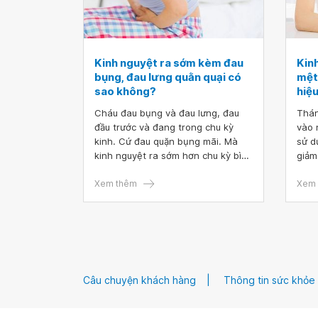
Kinh nguyệt ra sớm kèm đau
Kin
bụng, đau lưng quằn quại có
mệt 
sao không?
hiệ
Cháu đau bụng và đau lưng, đau
Thán
đầu trước và đang trong chu kỳ
vào 
kinh. Cứ đau quặn bụng mãi. Mà
sử d
kinh nguyệt ra sớm hơn chu kỳ bình
giảm
thường. Bình thường chu kỳ của
khôn
cháu 28 ngày đều. Bây giờ mới 24
Xem thêm
xuất
Xem 
ngày đã có kinh rồi. Trước đó cháu
nguy
với bạn trai cũng quan hệ. Vậy bác
lượn
sĩ cho cháu hỏi kinh nguyệt ra sớm
lúc 
kèm đau bụng, đau lưng quằn quại
ngày
có sao không? Cháu cảm ơn bác
nâu 
sĩ.
đỏ. 
Câu chuyện khách hàng
Thông tin sức khỏe
bụng
mặt.
chế 