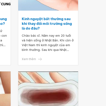
 cung
Kinh nguyệt bất thường sau
ao?
khi thay đổi môi trường sống
là do đâu?
tử
Chào bác sĩ. Năm nay em 20 tuổi
ra
và hiện sống ở Nhật Bản. Khi còn ở
thì
Việt Nam thì kinh nguyệt của em
 là
bình thường. Sau khi qua Nhật
được 2 tháng thì em bị ra máu kinh
màu nâu đen. Em đã sử dụng thuốc
Xem thêm
điều kinh được 2 tháng và kinh
nguyệt trở lại bình thường. Tuy
nhiên, đến hiện tại thì em lại bị ra
máu kinh nâu đen. Bác sĩ cho em
hỏi em bị làm sao vậy ạ? Mong bác
sĩ tư vấn giúp em. Em xin cảm ơn.