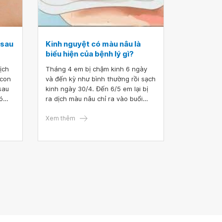
 sau
Kinh nguyệt có màu nâu là
biểu hiện của bệnh lý gì?
ịch
Tháng 4 em bị chậm kinh 6 ngày
 con
và đến kỳ như bình thường rồi sạch
sau
kinh ngày 30/4. Đến 6/5 em lại bị
ó
ra dịch màu nâu chỉ ra vào buổi
sáng đến chiều lại hết, em bị như
thế 2 ngày. Vậy bác sĩ cho em hỏi
Xem thêm
kinh nguyệt có màu nâu là biểu
hiện của bệnh lý gì?