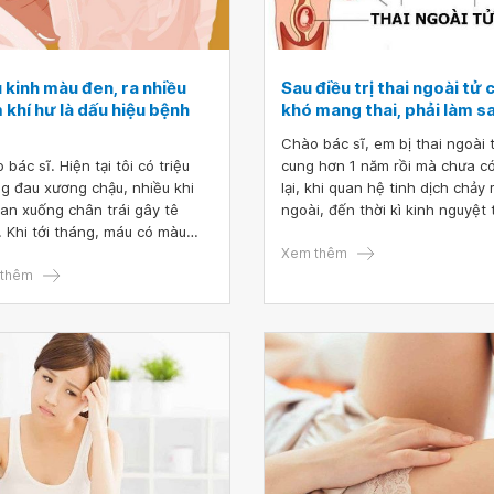
 kinh màu đen, ra nhiều
Sau điều trị thai ngoài tử
khí hư là dấu hiệu bệnh
khó mang thai, phải làm s
Chào bác sĩ, em bị thai ngoài 
bác sĩ. Hiện tại tôi có triệu
cung hơn 1 năm rồi mà chưa có con
g đau xương chậu, nhiều khi
lại, khi quan hệ tinh dịch chảy 
lan xuống chân trái gây tê
ngoài, đến thời kì kinh nguyệt 
. Khi tới tháng, máu có màu
chỉ 1-2 ngày là hết, cho em hỏi
 ra nhiều, khí hư nhiều màu
em bị làm sao ạ?
Xem thêm
 không có mùi hôi. Bác sĩ cho
thêm
hỏi tôi mắc bệnh gì vậy ạ? Mong
ĩ tư vấn giúp tôi.