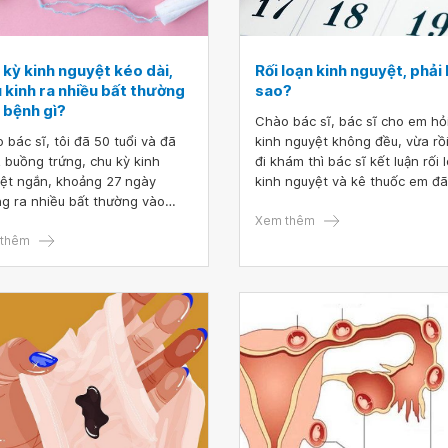
 kỳ kinh nguyệt kéo dài,
Rối loạn kinh nguyệt, phải
 kinh ra nhiều bất thường
sao?
ị bệnh gì?
Chào bác sĩ, bác sĩ cho em hỏ
 bác sĩ, tôi đã 50 tuổi và đã
kinh nguyệt không đều, vừa rồ
2 buồng trứng, chu kỳ kinh
đi khám thì bác sĩ kết luận rối 
ệt ngắn, khoảng 27 ngày
kinh nguyệt và kê thuốc em đã
g ra nhiều bất thường vào
uống và có kinh lại bình thườn
 thứ 2 của chu kỳ, ngày thứ 3
nhưng sau kì kinh đó đến nay 
Xem thêm
ần và kéo dài thêm 3 - 4 ngày
thêm
trễ gần 10 ngày vẫn chưa có lại
 ngày nhiều có kèm máu cục.
Hiện em đang muốn có em bé 
ĩ cho tôi hỏi liệu tôi cho bị
em nên dùng thuốc gì ạ? E cảm
 gì không? Quan hệ vẫn tốt ạ.
ơn bác sĩ!