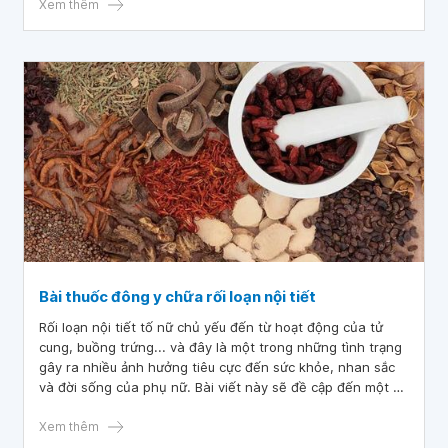
tình dục, tính khí rất nóng nảy hay cãi lộn. Bác sĩ cho em
Xem thêm
hỏi, nguyên nhân gây rối loạn kinh nguyệt sau sinh là gì?
Bài thuốc đông y chữa rối loạn nội tiết
Rối loạn nội tiết tố nữ chủ yếu đến từ hoạt động của tử
cung, buồng trứng... và đây là một trong những tình trạng
gây ra nhiều ảnh hưởng tiêu cực đến sức khỏe, nhan sắc
và đời sống của phụ nữ. Bài viết này sẽ đề cập đến một số
bài thuốc Đông Y chữa rối loạn nội tiết nữ hiệu quả, an
toàn.
Xem thêm