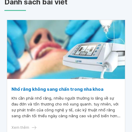
Danh sách bài viết
Nhổ răng không sang chấn trong nha khoa
Khi cần phải nhổ răng, nhiều người thường lo lắng về sự
đau đớn và tổn thương cho mô xung quanh. tuy nhiên, với
sự phát triển của công nghệ y tế, các kỹ thuật nhổ răng
sang chấn tối thiểu ngày càng nâng cao và phổ biến hơn.
các kỹ thuật như piezoelectric surgery, laser surgery, và
extraction with immediate implant placement đã giúp giảm
Xem thêm