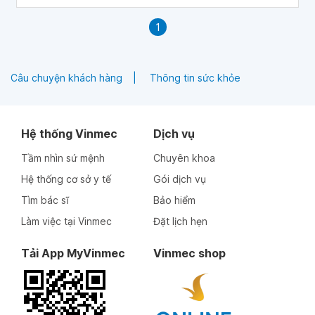
thiểu sự đau đớn và tổn thương cho mô xung quanh, đồng
thời tăng tốc thời gian phục hồi. bài viết này sẽ giới thiệu
1
về các kĩ thuật nhổ răng không sang chấn và lợi ích của
chúng trong quá trình nhổ răng.
Câu chuyện khách hàng
Thông tin sức khỏe
Hệ thống Vinmec
Dịch vụ
Tầm nhìn sứ mệnh
Chuyên khoa
Hệ thống cơ sở y tế
Gói dịch vụ
Tìm bác sĩ
Bảo hiểm
Làm việc tại Vinmec
Đặt lịch hẹn
Tải App MyVinmec
Vinmec shop