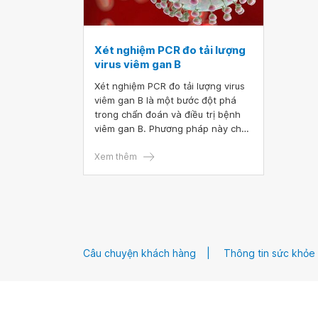
Xét nghiệm PCR đo tải lượng
virus viêm gan B
Xét nghiệm PCR đo tải lượng virus
viêm gan B là một bước đột phá
trong chẩn đoán và điều trị bệnh
viêm gan B. Phương pháp này cho
phép các bác sĩ xác định chính xác
số lượng virus có trong cơ thể
Xem thêm
bệnh nhân, từ đó đưa ra phác đồ
điều trị hiệu quả. Ngoài ra, xét
nghiệm HBV PCR còn giúp theo dõi
quá trình đáp ứng điều trị và phát
hiện sớm các biến chứng có thể
xảy ra.
Câu chuyện khách hàng
Thông tin sức khỏe