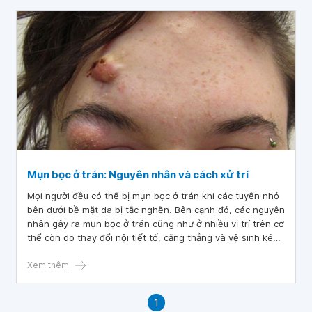
Mụn bọc ở trán: Nguyên nhân và cách xử trí
Mọi người đều có thể bị mụn bọc ở trán khi các tuyến nhỏ
bên dưới bề mặt da bị tắc nghẽn. Bên cạnh đó, các nguyên
nhân gây ra mụn bọc ở trán cũng như ở nhiều vị trí trên cơ
thể còn do thay đổi nội tiết tố, căng thẳng và vệ sinh kém.
Mặc dù mụn bọc ở trán không gây ra bất kỳ rủi ro sức
khỏe nghiêm trọng nào nhưng tình trạng này lại gây khó
Xem thêm
chịu, kém thẩm mỹ và nhất là nếu để lại sẹo.
1