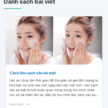
Danh sách bài viết
Cách làm sạch sâu da mặt
Làn da cũng cần thời gian để thư giãn và giải độc tương tự
như bạn vui chơi sau một ngày làm việc mệt mỏi. Làm sạch
sâu da mặt là một bước quan trọng trong chu trình chăm
sóc và cải thiện làn da. Mặc dù chu trình làm sạch sâu da
mặt có thể bao gồm nhiều bước khác nhau, nhưng đây là
một thói quen chăm sóc da hiệu quả phù hợp với mọi loại
Xem thêm