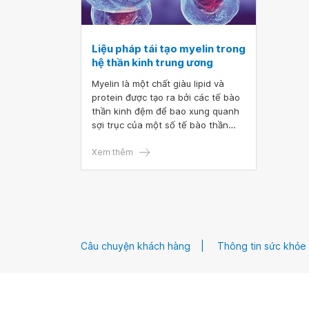
Liệu pháp tái tạo myelin trong
hệ thần kinh trung ương
Myelin là một chất giàu lipid và
protein được tạo ra bởi các tế bào
thần kinh đệm để bao xung quanh
sợi trục của một số tế bào thần
kinh được, thường được gọi là bao
myelin. Vỏ bọc myelin xung quanh
Xem thêm
sợi trục thần kinh tạo thành một
lớp cách điện giúp tăng tốc độ dẫn
truyền thần kinh và các xung điện
hoá.
Câu chuyện khách hàng
Thông tin sức khỏe