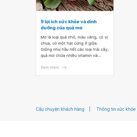
9 lợi ích sức khỏe và dinh
dưỡng của quả mơ
Mơ là loại quả nhỏ, màu vàng, có vị
chua, có một hạt cứng ở giữa.
Giống như hầu hết các loại trái cây,
quả mơ chứa nhiều vitamin và
khoáng chất và là một bổ sung
tuyệt vời cho một chế độ ăn uống
Xem thêm
lành mạnh. Bài viết này liệt kê bốn
lợi ích sức khỏe tiềm ẩn của quả
mơ, xem xét giá trị dinh dưỡng của
chúng và gợi ý một số cách để mọi
người có thể thêm quả mơ vào chế
độ ăn uống của bạn.
Câu chuyện khách hàng
Thông tin sức khỏe