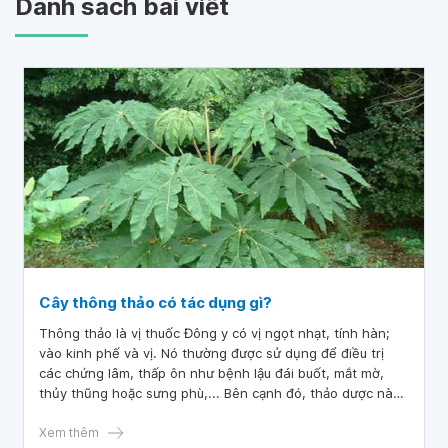
Danh sách bài viết
Cây thông thảo có tác dụng gì?
Thông thảo là vị thuốc Đông y có vị ngọt nhạt, tính hàn;
vào kinh phế và vị. Nó thường được sử dụng để điều trị
các chứng lâm, thấp ôn như bệnh lậu đái buốt, mắt mờ,
thủy thũng hoặc sưng phù,... Bên cạnh đó, thảo dược này
còn được biết đến với công dụng chữa tắc tia sữa và ý dĩ
lợi sữa sau sinh ở phụ nữ.
Xem thêm