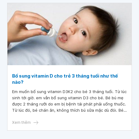
Bổ sung vitamin D cho trẻ 3 tháng tuổi như thế
nào?
Em muốn bổ sung vitamin D3K2 cho bé 3 tháng tuổi. Từ lúc
sinh tới giờ. em vẫn bổ sung vitamin D3 cho bé. Bé bú mẹ
được 2 tháng rưỡi do em bị bệnh tái phát phải uống thuốc.
Từ lúc đó, bé chán ăn, không thích bú sữa mặc dù đói. Bé
còn rụng tóc vành khăn hay nôn trớ và rất khó ngủ. Một
ngày bé chỉ ngủ được 10 tiếng, bổ sung vitamin D cho trẻ
Xem thêm
3 tháng tuổi như thế nào