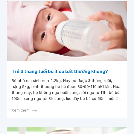
Trẻ 3 tháng tuổi bú ít có bất thường không?
Bé nhà em sinh non 2,2kg. Nay bé được 3 tháng rưỡi,
nặng 5kg, bình thường bé bú được 80-90-110ml/1 lần. Nửa
tháng nay, bé không ngủ buổi sáng, tối ngủ từ 11h, bé bú
100ml xong ngủ tới 8h sáng, lúc dậy bé bú có 60ml mỗi lần
bú cũng ít đi. Bác sĩ cho em hỏi, trẻ 3 tháng tuổi bú ít có
bất thường không?
Xem thêm