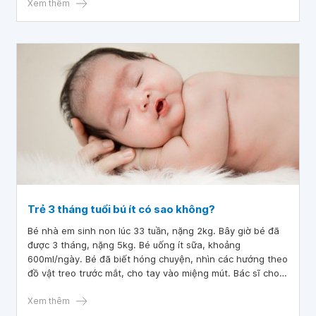
Xem thêm
Trẻ 3 tháng tuổi bú ít có sao không?
Bé nhà em sinh non lúc 33 tuần, nặng 2kg. Bây giờ bé đã
được 3 tháng, nặng 5kg. Bé uống ít sữa, khoảng
600ml/ngày. Bé đã biết hóng chuyện, nhìn các hướng theo
đồ vật treo trước mắt, cho tay vào miệng mút. Bác sĩ cho
em hỏi, trẻ 3 tháng tuổi bú ít có sao không? Số cân nặng
của bé hiện tại có suy dinh dưỡng không?
Xem thêm