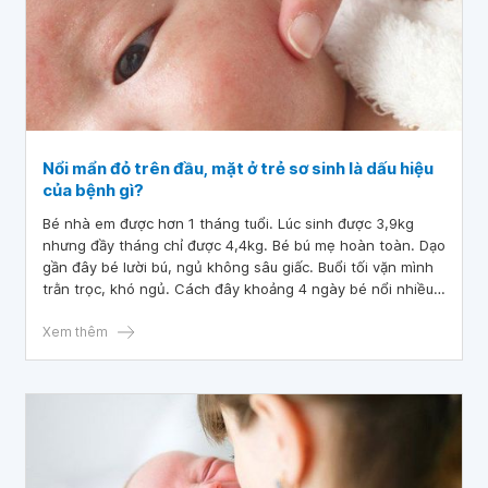
Nổi mẩn đỏ trên đầu, mặt ở trẻ sơ sinh là dấu hiệu
của bệnh gì?
Bé nhà em được hơn 1 tháng tuổi. Lúc sinh được 3,9kg
nhưng đầy tháng chỉ được 4,4kg. Bé bú mẹ hoàn toàn. Dạo
gần đây bé lười bú, ngủ không sâu giấc. Buổi tối vặn mình
trằn trọc, khó ngủ. Cách đây khoảng 4 ngày bé nổi nhiều
mẩn đỏ trên đầu, mặt và lưng. Bác sĩ cho em hỏi, nổi mẩn
đỏ trên đầu, mặt ở trẻ sơ sinh là dấu hiệu của bệnh gì
Xem thêm