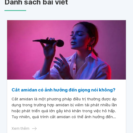
Danh sách bài viết
Cắt amidan có ảnh hưởng đến giọng nói không?
Cắt amidan là một phương pháp điều trị thường được áp
dụng trong trường hợp amidan bị viêm tái phát nhiều lần
hoặc phát triển quá lớn gây khó khăn trong việc hô hấp.
Tuy nhiên, quá trình cắt amidan có thể ảnh hưởng đến
giọng nói của người bệnh. Giọng nói là một phương tiện
giao tiếp quan trọng trong cuộc sống hàng ngày. Do đó,
Xem thêm