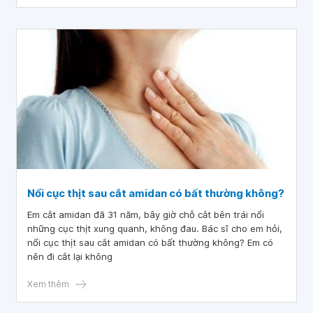
vấn đề liên quan đến giọng nói sau khi cắt amidan đang
được quan tâm và nghiên cứu bởi các chuyên gia. Trong
bài viết này, chúng ta sẽ tìm hiểu về cắt amidan và ảnh
hưởng của quá trình này đến giọng nói của người bệnh.
Nổi cục thịt sau cắt amidan có bất thường không?
Em cắt amidan đã 31 năm, bây giờ chỗ cắt bên trái nổi
những cục thịt xung quanh, không đau. Bác sĩ cho em hỏi,
nổi cục thịt sau cắt amidan có bất thường không? Em có
nên đi cắt lại không
Xem thêm