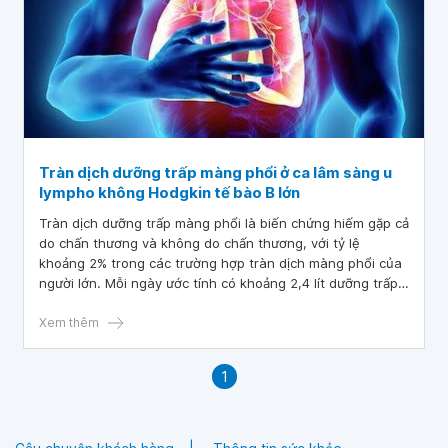
Tràn dịch dưỡng trấp màng phổi ở ca lâm sàng u
lympho không Hodgkin tế bào B lớn
Tràn dịch dưỡng trấp màng phổi là biến chứng hiếm gặp cả
do chấn thương và không do chấn thương, với tỷ lệ
khoảng 2% trong các trường hợp tràn dịch màng phổi của
người lớn. Mỗi ngày ước tính có khoảng 2,4 lít dưỡng trấp
vận chuyển qua hệ thống bạch huyết. Tổn thương hoặc
đứt vỡ ống ngực có thể gây tăng tích tụ số lượng lớn và
Xem thêm
rất nhanh dịch dưỡng trấp trong khoang màng phổi.
1