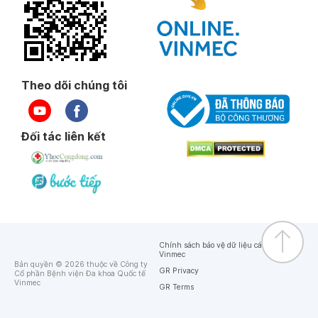
Theo dõi chúng tôi
Đối tác liên kết
Chính sách bảo vệ dữ liệu cá nhân của
Vinmec
Bản quyền © 2026 thuộc về Công ty
GR Privacy
Cổ phần Bệnh viện Đa khoa Quốc tế
Vinmec
GR Terms