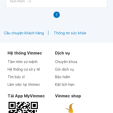
bệnh gì? Cháu cảm ơn bác sĩ.
Xem thêm
1
Câu chuyện khách hàng
Thông tin sức khỏe
Hệ thống Vinmec
Dịch vụ
Tầm nhìn sứ mệnh
Chuyên khoa
Hệ thống cơ sở y tế
Gói dịch vụ
Tìm bác sĩ
Bảo hiểm
Làm việc tại Vinmec
Đặt lịch hẹn
Tải App MyVinmec
Vinmec shop