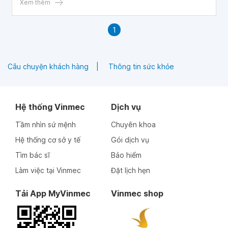
suất ít, sau đó xuất hiện đau nửa đầu phải và hiện giờ vẫn
Xem thêm
chưa khỏi. Vậy bác sĩ cho cháu hỏi đây là dấu hiệu của
bệnh gì và có nguy hiểm hay không? Cháu xin chân thành
1
cảm ơn!
Câu chuyện khách hàng
Thông tin sức khỏe
Hệ thống Vinmec
Dịch vụ
Tầm nhìn sứ mệnh
Chuyên khoa
Hệ thống cơ sở y tế
Gói dịch vụ
Tìm bác sĩ
Bảo hiểm
Làm việc tại Vinmec
Đặt lịch hẹn
Tải App MyVinmec
Vinmec shop