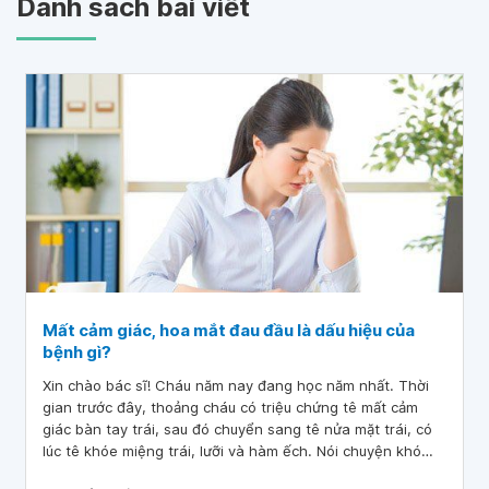
Danh sách bài viết
Mất cảm giác, hoa mắt đau đầu là dấu hiệu của
bệnh gì?
Xin chào bác sĩ! Cháu năm nay đang học năm nhất. Thời
gian trước đây, thoảng cháu có triệu chứng tê mất cảm
giác bàn tay trái, sau đó chuyển sang tê nửa mặt trái, có
lúc tê khóe miệng trái, lưỡi và hàm ếch. Nói chuyện khó
khăn và hoa mắt. Các triệu chứng trên có lặp lại nhưng tần