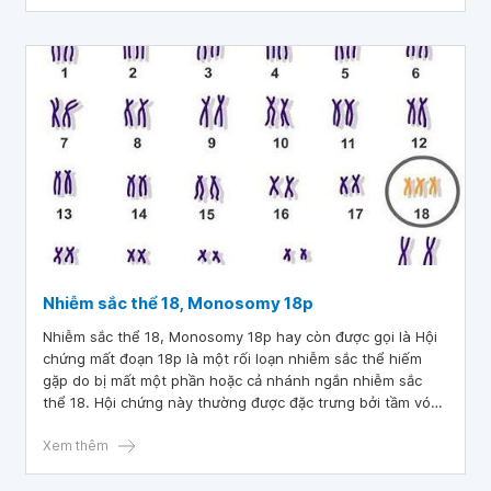
Nhiễm sắc thể 18, Monosomy 18p
Nhiễm sắc thể 18, Monosomy 18p hay còn được gọi là Hội
chứng mất đoạn 18p là một rối loạn nhiễm sắc thể hiếm
gặp do bị mất một phần hoặc cả nhánh ngắn nhiễm sắc
thể 18. Hội chứng này thường được đặc trưng bởi tầm vóc
thấp bé, chậm phát triển trí tuệ, chậm nói, dị dạng vùng
sọ, vùng mặt và các bất thường về thể chất khác.
Xem thêm