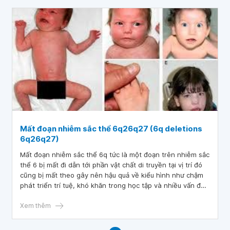
Mất đoạn nhiễm sắc thể 6q26q27 (6q deletions
6q26q27)
Mất đoạn nhiễm sắc thể 6q tức là một đoạn trên nhiễm sắc
thể 6 bị mất đi dẫn tới phần vật chất di truyền tại vị trí đó
cũng bị mất theo gây nên hậu quả về kiểu hình như chậm
phát triển trí tuệ, khó khăn trong học tập và nhiều vấn đề
về sức khỏe khác. Mức độ nghiêm trọng của loại bất
thường này phụ thuộc vào phần nhiễm sắc thể bị mất đi
Xem thêm
bao nhiêu và vị trí của đoạn mất tại điểm nào.