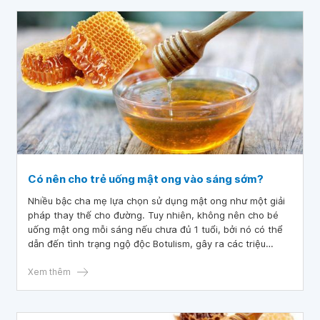
Có nên cho trẻ uống mật ong vào sáng sớm?
Nhiều bậc cha mẹ lựa chọn sử dụng mật ong như một giải
pháp thay thế cho đường. Tuy nhiên, không nên cho bé
uống mật ong mỗi sáng nếu chưa đủ 1 tuổi, bởi nó có thể
dẫn đến tình trạng ngộ độc Botulism, gây ra các triệu
chứng như khó thở, cáu kỉnh, thậm chí là hôn mê và tử
vong.
Xem thêm