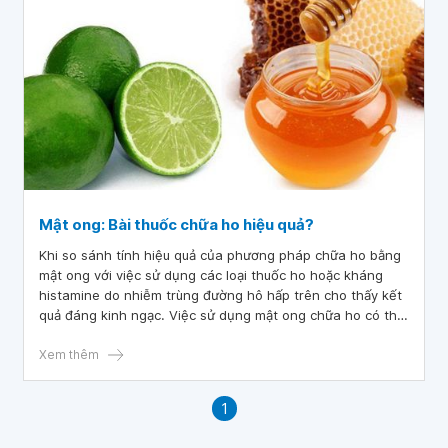
Mật ong: Bài thuốc chữa ho hiệu quả?
Khi so sánh tính hiệu quả của phương pháp chữa ho bằng
mật ong với việc sử dụng các loại thuốc ho hoặc kháng
histamine do nhiễm trùng đường hô hấp trên cho thấy kết
quả đáng kinh ngạc. Việc sử dụng mật ong chữa ho có thể
làm giảm hoặc dịu cơn ho tốt hơn nhiều so với các loại
thuốc đó.
Xem thêm
1