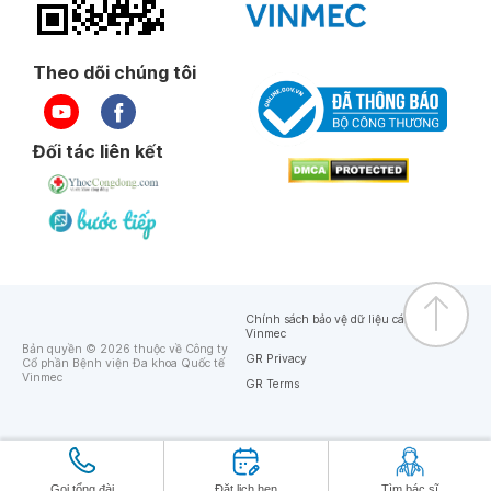
Theo dõi chúng tôi
Đối tác liên kết
Chính sách bảo vệ dữ liệu cá nhân của
Vinmec
Bản quyền © 2026 thuộc về Công ty
GR Privacy
Cổ phần Bệnh viện Đa khoa Quốc tế
Vinmec
GR Terms
Gọi tổng đài
Đặt lịch hẹn
Tìm bác sĩ