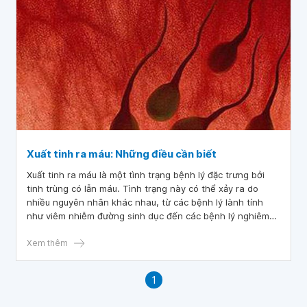
Xuất tinh ra máu: Những điều cần biết
Xuất tinh ra máu là một tình trạng bệnh lý đặc trưng bởi
tinh trùng có lẫn máu. Tình trạng này có thể xảy ra do
nhiều nguyên nhân khác nhau, từ các bệnh lý lành tính
như viêm nhiễm đường sinh dục đến các bệnh lý nghiêm
trọng hơn như ung thư. Việc chẩn đoán và điều trị bệnh
đòi hỏi sự đánh giá toàn diện từ các chuyên gia y tế.
Xem thêm
1