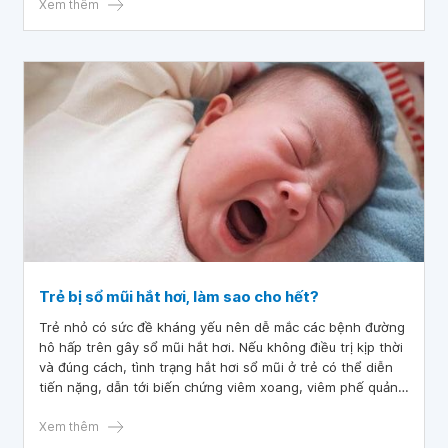
Xem thêm
Trẻ bị sổ mũi hắt hơi, làm sao cho hết?
Trẻ nhỏ có sức đề kháng yếu nên dễ mắc các bệnh đường
hô hấp trên gây sổ mũi hắt hơi. Nếu không điều trị kịp thời
và đúng cách, tình trạng hắt hơi sổ mũi ở trẻ có thể diễn
tiến nặng, dẫn tới biến chứng viêm xoang, viêm phế quản
rất nguy hiểm, khó chữa trị.
Xem thêm