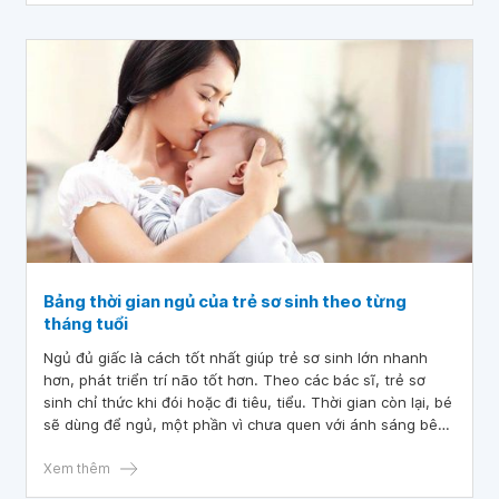
Bảng thời gian ngủ của trẻ sơ sinh theo từng
tháng tuổi
Ngủ đủ giấc là cách tốt nhất giúp trẻ sơ sinh lớn nhanh
hơn, phát triển trí não tốt hơn. Theo các bác sĩ, trẻ sơ
sinh chỉ thức khi đói hoặc đi tiêu, tiểu. Thời gian còn lại, bé
sẽ dùng để ngủ, một phần vì chưa quen với ánh sáng bên
ngoài, một phần vì thói quen nhắm mắt như còn trong
bụng mẹ.
Xem thêm