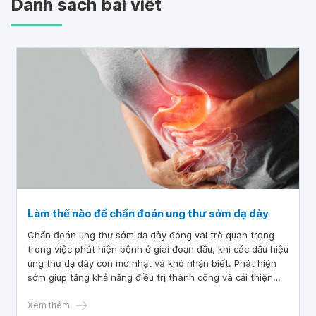
Danh sách bài viết
Làm thế nào để chẩn đoán ung thư sớm dạ dày
Chẩn đoán ung thư sớm dạ dày đóng vai trò quan trọng
trong việc phát hiện bệnh ở giai đoạn đầu, khi các dấu hiệu
ung thư dạ dày còn mờ nhạt và khó nhận biết. Phát hiện
sớm giúp tăng khả năng điều trị thành công và cải thiện
tiên lượng. Hãy cùng tìm hiểu các phương pháp đang được
áp dụng để chẩn đoán ung thư dạ dày ở giai đoạn sớm
Xem thêm