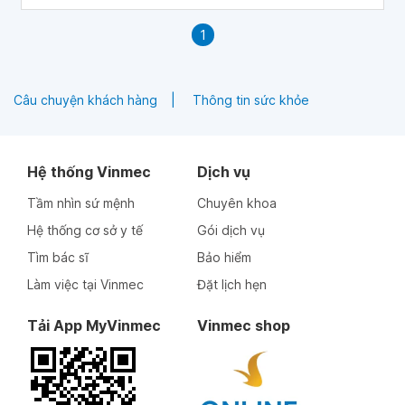
nhằm hạn chế các phản ứng không mong muốn và đạt
được kết quả hoàn hảo như mong chờ.
1
Câu chuyện khách hàng
Thông tin sức khỏe
Hệ thống Vinmec
Dịch vụ
Tầm nhìn sứ mệnh
Chuyên khoa
Hệ thống cơ sở y tế
Gói dịch vụ
Tìm bác sĩ
Bảo hiểm
Làm việc tại Vinmec
Đặt lịch hẹn
Tải App MyVinmec
Vinmec shop