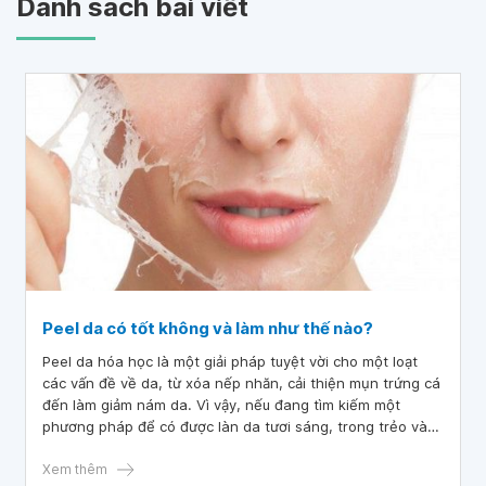
Danh sách bài viết
Peel da có tốt không và làm như thế nào?
Peel da hóa học là một giải pháp tuyệt vời cho một loạt
các vấn đề về da, từ xóa nếp nhăn, cải thiện mụn trứng cá
đến làm giảm nám da. Vì vậy, nếu đang tìm kiếm một
phương pháp để có được làn da tươi sáng, trong trẻo và
trẻ trung hơn, peel da có thể là một lựa chọn tuyệt vời.
Tuy nhiên, cần trang bị kiến thức về peel da đúng cách
Xem thêm