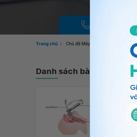
Gọi điện tổng đài
Trang chủ
Chủ đề Máy thở nội khí quản
Danh sách bài viết