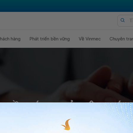
hách hàng
Phát triển bền vững
Về Vinmec
Chuyên tra
 ĐỀ MÁY THỞ NỘI KHÍ 