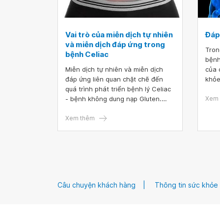
Vai trò của miễn dịch tự nhiên
Đáp 
và miễn dịch đáp ứng trong
Tron
bệnh Celiac
bệnh
Miễn dịch tự nhiên và miễn dịch
của 
đáp ứng liên quan chặt chẽ đến
khỏe
quá trình phát triển bệnh lý Celiac
động
- bệnh không dung nạp Gluten.
thể?
Xem 
Các biểu hiện của bệnh là khác
nào 
nhau, một số bệnh nhân không có
Xem thêm
“phò
triệu chứng hoặc chỉ có dấu hiệu
thiếu hụt dinh dưỡng.
Câu chuyện khách hàng
Thông tin sức khỏe