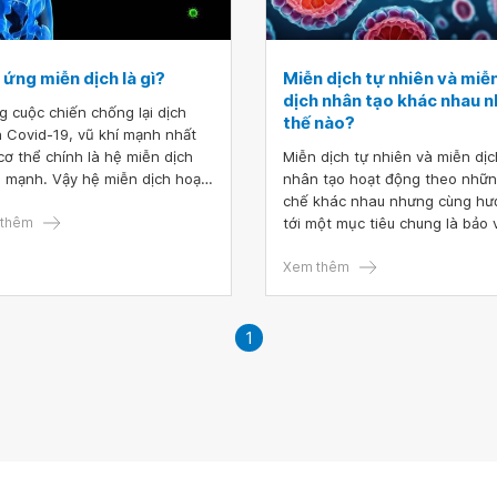
ứng miễn dịch là gì?
Miễn dịch tự nhiên và miễ
dịch nhân tạo khác nhau 
g cuộc chiến chống lại dịch
thế nào?
 Covid-19, vũ khí mạnh nhất
cơ thể chính là hệ miễn dịch
Miễn dịch tự nhiên và miễn dịc
 mạnh. Vậy hệ miễn dịch hoạt
nhân tạo hoạt động theo nhữn
 như thế nào để bảo vệ cơ
chế khác nhau nhưng cùng hư
 Vắc-xin đóng vai trò như thế
thêm
tới một mục tiêu chung là bảo 
trong việc tăng khả năng
thể. Miễn dịch tự nhiên dựa tr
ng thủ” của cơ thể?
các tế bào miễn dịch sẵn có t
Xem thêm
cơ thể, trong khi đó, miễn dịch
nhân tạo được kích hoạt khi cơ
tiếp xúc với kháng nguyên từ 
1
xin, dẫn đến sự sản sinh các 
thể đặc hiệu chống lại kháng
nguyên đó.