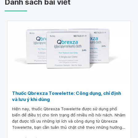
Danh sách bài viết
Thuốc Qbrexza Towelette: Công dụng, chỉ định
và lưu ý khi dùng
Hiện nay, thuốc Qbrexza Towelette được sử dụng phổ
biến để điều trị cho tình trạng đổ nhiều mồ hôi nách. Nhằm
đạt được tối ưu những lợi ích và công dụng từ Qbrexza
Towelette, bạn cần tuân thủ chặt chẽ theo những hướng
dẫn sử dụng thuốc từ bác sĩ hoặc dược sĩ trước khi dùng.