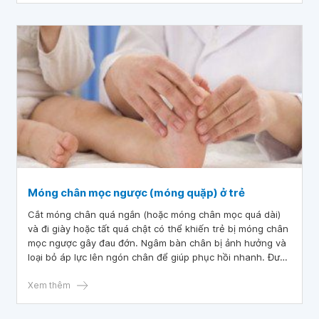
Móng chân mọc ngược (móng quặp) ở trẻ
Cắt móng chân quá ngắn (hoặc móng chân mọc quá dài)
và đi giày hoặc tất quá chật có thể khiến trẻ bị móng chân
mọc ngược gây đau đớn. Ngâm bàn chân bị ảnh hưởng và
loại bỏ áp lực lên ngón chân để giúp phục hồi nhanh. Đưa
trẻ đến bác sĩ nếu có dấu hiệu nhiễm trùng hoặc móng
chân không được cải thiện.
Xem thêm