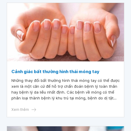
Cảnh giác bất thường hình thái móng tay
Những thay đổi bất thường hình thái móng tay có thể được
xem là một căn cứ để hỗ trợ chẩn đoán bệnh lý toàn thân
hay bệnh lý da liễu nhất định. Các bệnh về móng có thể
phân loại thành bệnh lý khu trú tại móng, bệnh do dị tật
bẩm sinh hoặc di truyền, bệnh về móng kết hợp với bệnh
lý toàn thân hay các bệnh về da lan rộng.
Xem thêm