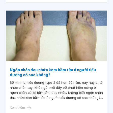
Ngón chân đau nhức kèm bầm tím ở người tiểu
đường có sao không?
Bố mình bị tiểu đường type 2 đã hơn 20 năm, nay hay bị tê
nhức chân tay, khó ngủ, mới đây bố phát hiện móng ở
ngón chân cái bị bầm tím, đau nhức, không biết ngón chân
đau nhức kèm bầm tím ở người tiểu đường có sao không?
Có phải biến chứng tiểu đường không và cách điều trị như
thế nào ạ? Mình xin cảm ơn các bác sĩ.
Xem thêm