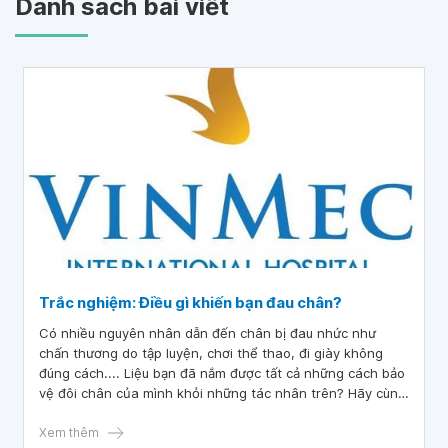
Danh sách bài viết
Trắc nghiệm: Điều gì khiến bạn đau chân?
Có nhiều nguyên nhân dẫn đến chân bị đau nhức như
chấn thương do tập luyện, chơi thể thao, đi giày không
đúng cách.... Liệu bạn đã nắm được tất cả những cách bảo
vệ đôi chân của mình khỏi những tác nhân trên? Hãy cùng
tìm hiểu thông qua 12 câu trắc nghiệm nhanh dưới đây
nhé.
Xem thêm