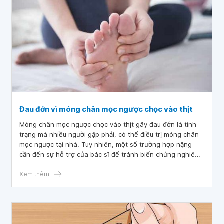
Đau đớn vì móng chân mọc ngược chọc vào thịt
Móng chân mọc ngược chọc vào thịt gây đau đớn là tình
trạng mà nhiều người gặp phải, có thể điều trị móng chân
mọc ngược tại nhà. Tuy nhiên, một số trường hợp nặng
cần đến sự hỗ trợ của bác sĩ để tránh biến chứng nghiêm
trọng, đặc biệt ở người mắc tiểu đường hoặc các bệnh lý
khác gây lưu thông máu kém.
Xem thêm