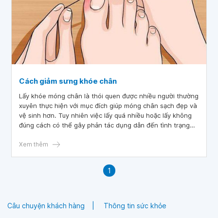
Cách giảm sưng khóe chân
Lấy khóe móng chân là thói quen được nhiều người thường
xuyên thực hiện với mục đích giúp móng chân sạch đẹp và
vệ sinh hơn. Tuy nhiên việc lấy quá nhiều hoặc lấy không
đúng cách có thể gây phản tác dụng dẫn đến tình trạng
sưng đau khóe chân. Vậy khi khóe móng chân bị sưng mủ
phải làm gì để hạn chế tình trạng này?
Xem thêm
1
Câu chuyện khách hàng
Thông tin sức khỏe