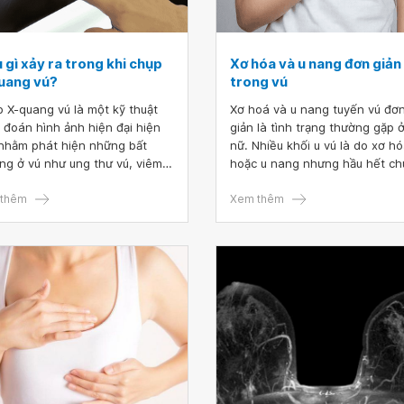
 gì xảy ra trong khi chụp
Xơ hóa và u nang đơn giản
uang vú?
trong vú
 X-quang vú là một kỹ thuật
Xơ hoá và u nang tuyến vú đơ
 đoán hình ảnh hiện đại hiện
giản là tình trạng thường gặp 
nhằm phát hiện những bất
nữ. Nhiều khối u vú là do xơ h
ng ở vú như ung thư vú, viêm
hoặc u nang nhưng hầu hết c
Vậy chụp X-quang vú có ảnh
đều lành tính và không gây un
g gì đến cơ thể hay không?
thêm
thư. Tuy nhiên để đảm bảo sức
Xem thêm
khỏe việc thăm khám và tầm s
các bệnh lý về vú vẫn là việc l
cần thiết.