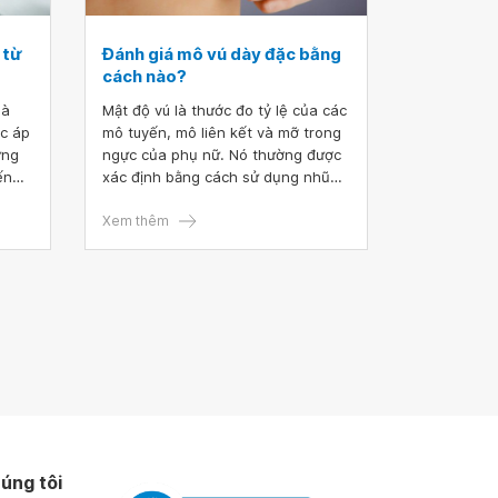
 từ
Đánh giá mô vú dày đặc bằng
cách nào?
là
Mật độ vú là thước đo tỷ lệ của các
ợc áp
mô tuyến, mô liên kết và mỡ trong
ững
ngực của phụ nữ. Nó thường được
ến
xác định bằng cách sử dụng nhũ
c ung
ảnh. Phụ nữ có mô vú dày đặc
iúp
không phải là một tình trạng bất
Xem thêm
hương
thường. Mặc dù, mối quan hệ chính
xác giữa mật độ vú và ung thư vú
mang
vẫn chưa được xác định rõ ràng,
nhưng những người có bộ ngực
dày hay mô vú dày đặc có thể làm
tăng nguy cơ phát triển ung thư vú.
úng tôi