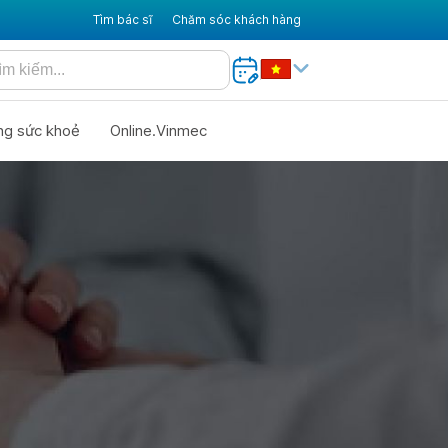
Tìm bác sĩ
Chăm sóc khách hàng
ng sức khoẻ
Online.Vinmec