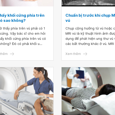
thấy khối cứng phía trên
Chuẩn bị trước khi chụp M
có sao không?
vú
ờ thấy phía trên vú phải có 1
Chụp cộng hưởng từ vú hoặc 
 cứng. Vậy bác sĩ cho em hỏi
MRI vú là kỹ thuật hình ảnh đư
hấy khối cứng phía trên vú có
dụng để phát hiện ung thư vú 
không? Đó có phải khối u
các bất thường khác ở vú. MRI
g? Em sờ vào thấy ngay và chỉ
thường được thực hiện sau khi
 bên còn vú kia bình thường. Em
thêm
sinh thiết dương tính với ung t
Xem thêm
hấy từ năm 2017 nhưng không
và bác sĩ cần thêm thông tin v
ấu hiệu gì, nay em mới thấy khi
mức độ của bệnh. Hoặc MRI vú
 hơi đau
được sử dụng để sàng lọc phá
hiện ung thư vú.