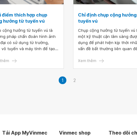
i điểm thích hợp chụp
Chỉ định chụp cộng hưởng
g hưởng từ tuyến vú
tuyến vú
 cộng hưởng từ tuyến vú là
Chụp cộng hưởng từ tuyến vú 
ng pháp chẩn đoán hình ảnh
một kỹ thuật cận lâm sàng đư
 đại có sử dụng từ trường,
dụng để phát hiện kịp thời nh
 vô tuyến và máy tính để tạo
vấn đề bất thường liên quan đ
ác hình ảnh chi tiết về tuyến
tuyến vú, từ đó có thể sàng lọ
Đây là kỹ thuật giúp sàng lọc,
thêm
thư vú hiệu quả. Chụp MRI vú g
Xem thêm
 đoán và theo dõi điều trị các
phát hiện rõ hơn những tổn t
 lý tuyến vú. Vậy thời điểm
tuyến vú mà các phương pháp
h hợp chụp cộng hưởng từ
chụp vú khác như không thể 
1
2
n vú là khi nào?
lại.
Tải App MyVinmec
Vinmec shop
Theo dõi ch