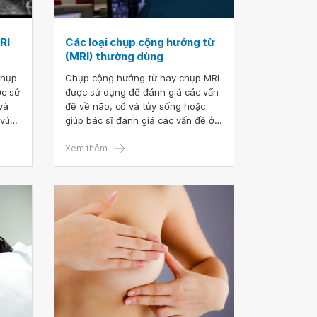
RI
Các loại chụp cộng hưởng từ
(MRI) thường dùng
chụp
Chụp cộng hưởng từ hay chụp MRI
ợc sử
được sử dụng để đánh giá các vấn
và
đề về não, cổ và tủy sống hoặc
 vú
giúp bác sĩ đánh giá các vấn đề ở
 bạn
ngực, tim, bụng, khớp hoặc mạch
hư
máu của người bệnh. Có một vài
Xem thêm
ề
loại chụp MRI khác nhau và được
sử dụng tuỳ thuộc vào bệnh lý mà
t
người bệnh cần được khám, điều trị
và theo dõi.