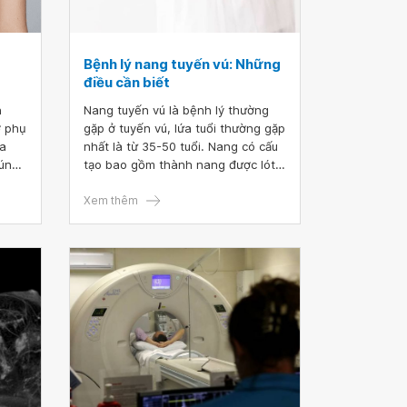
Bệnh lý nang tuyến vú: Những
điều cần biết
n
Nang tuyến vú là bệnh lý thường
ở phụ
gặp ở tuyến vú, lứa tuổi thường gặp
óa
nhất là từ 35-50 tuổi. Nang có cấu
húng
tạo bao gồm thành nang được lót
g
bởi các tế bào biểu mô và cơ biểu
mô, bên trong lòng nang chứa lớp
Xem thêm
oát
dịch, có thể có các vách.
àm