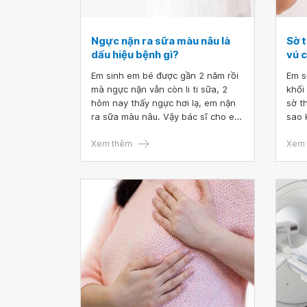
Ngực nặn ra sữa màu nâu là
Sờ 
dấu hiệu bệnh gì?
vú 
Em sinh em bé được gần 2 năm rồi
Em s
mà ngực nặn vẫn còn li ti sữa, 2
khối
hôm nay thấy ngực hơi lạ, em nặn
sờ t
ra sữa màu nâu. Vậy bác sĩ cho em
sao 
hỏi ngực nặn ra sữa màu nâu là dấu
khôn
hiệu bệnh gì
Xem thêm
bị 1
Xem 
sờ t
có d
chạy