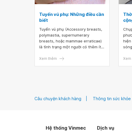
Tuyến vú phụ: Những điều cần
Thờ
biết
cộn
Tuyến vú phụ (Accessory breasts,
Chụp
polymastia, supernumerary
phươ
breasts, hoặc mammae erraticae)
hiện
là tình trạng một người có thêm ít
sóng
nhất một vú. Tuyến vú phụ có thể
ra c
xuất hiện kèm núm vú hoặc quầng
Xem thêm
vú. 
Xem 
vú. Đây là một tình trạng bẩm sinh
chẩn
tương đối phổ biến, trong đó mô vú
bệnh
phụ bất thường xuất hiện kèm theo
thíc
mô vú bình thường.
tuyế
Câu chuyện khách hàng
Thông tin sức khỏe
Hệ thống Vinmec
Dịch vụ