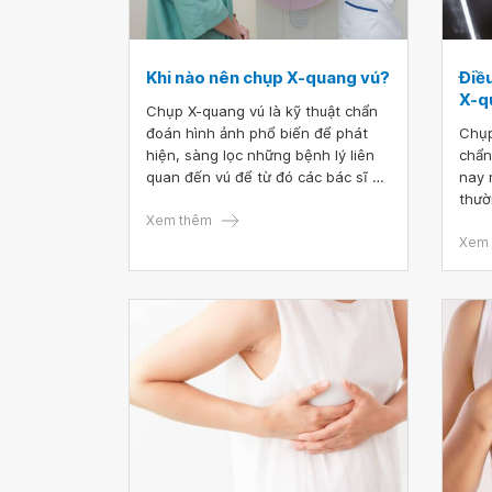
Khi nào nên chụp X-quang vú?
Điều
X-q
Chụp X-quang vú là kỹ thuật chẩn
đoán hình ảnh phổ biến để phát
Chụp
hiện, sàng lọc những bệnh lý liên
chẩn
quan đến vú để từ đó các bác sĩ sẽ
nay 
đưa ra hướng thăm khám và điều
thườ
trị kịp thời. Vậy khi nào nên chụp
Xem thêm
vú. 
X-quang vú?
hưởn
Xem 