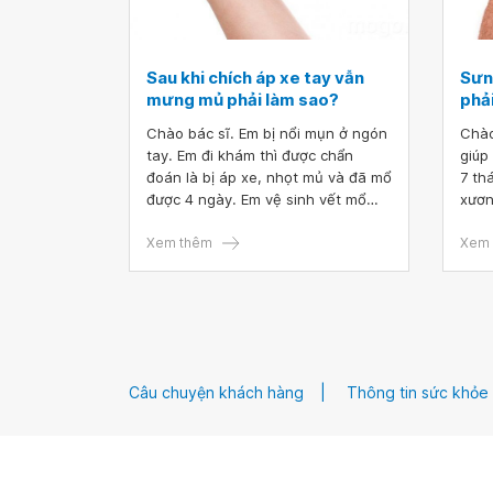
Sau khi chích áp xe tay vẫn
Sưn
mưng mủ phải làm sao?
phải
Chào bác sĩ. Em bị nổi mụn ở ngón
Chào
tay. Em đi khám thì được chẩn
giúp
đoán là bị áp xe, nhọt mủ và đã mổ
7 th
được 4 ngày. Em vệ sinh vết mổ
xươn
định kỳ nhưng vẫn sưng và có mủ
điều
thì phải làm sao ạ? Mong bác sĩ tư
Xem thêm
thán
Xem 
vấn giúp em, em xin cảm ơn.
tấy 
và n
thời 
vấn 
Câu chuyện khách hàng
Thông tin sức khỏe