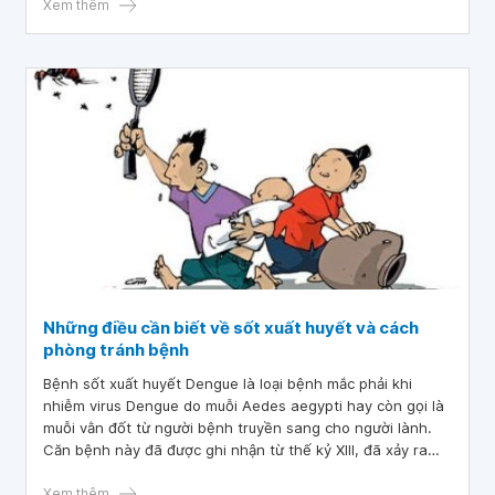
Xem thêm
Những điều cần biết về sốt xuất huyết và cách
phòng tránh bệnh
Bệnh sốt xuất huyết Dengue là loại bệnh mắc phải khi
nhiễm virus Dengue do muỗi Aedes aegypti hay còn gọi là
muỗi vằn đốt từ người bệnh truyền sang cho người lành.
Căn bệnh này đã được ghi nhận từ thế kỷ XIII, đã xảy ra
trên 100 nước với số ca nhiễm bệnh lên đến 50-1000 ca
mỗi năm. Tổ chức Y tế Thế giới (WHO) xếp sốt xuất huyết
Xem thêm