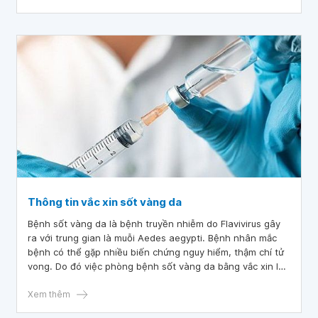
Thông tin vắc xin sốt vàng da
Bệnh sốt vàng da là bệnh truyền nhiễm do Flavivirus gây
ra với trung gian là muỗi Aedes aegypti. Bệnh nhân mắc
bệnh có thể gặp nhiều biến chứng nguy hiểm, thậm chí tử
vong. Do đó việc phòng bệnh sốt vàng da bằng vắc xin là
vô cùng quan trọng. Vậy vắc xin sốt vàng da là gì và sử
dụng như thế nào?
Xem thêm