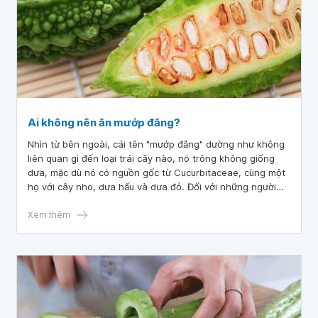
Ai không nên ăn mướp đắng?
Nhìn từ bên ngoài, cái tên "mướp đắng" dường như không
liên quan gì đến loại trái cây nào, nó trông không giống
dưa, mặc dù nó có nguồn gốc từ Cucurbitaceae, cùng một
họ với cây nho, dưa hấu và dưa đỏ. Đối với những người
mới bắt đầu ăn mướp đắng, có hương vị đậm và có lớp da
sần sùi, có vị hăng khiến nhiều người không muốn ăn. Vậy
Xem thêm
ăn mướp đắng có khó tiêu không và những ai không nên
ăn mướp đắng? Bài viết dưới đây sẽ giúp bạn hiểu hơn về
tác dụng của ăn mướp đắng và những ai không nên ăn nó.