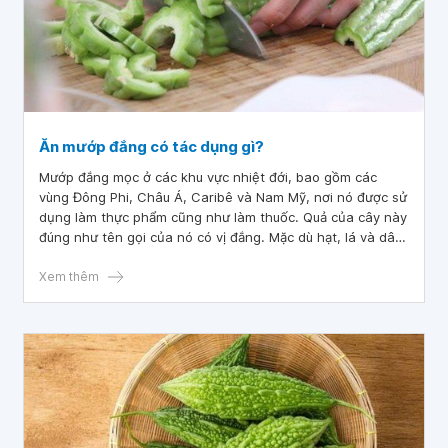
Ăn mướp đắng có tác dụng gì?
Mướp đắng mọc ở các khu vực nhiệt đới, bao gồm các
vùng Đông Phi, Châu Á, Caribê và Nam Mỹ, nơi nó được sử
dụng làm thực phẩm cũng như làm thuốc. Quả của cây này
đúng như tên gọi của nó có vị đắng. Mặc dù hạt, lá và dây
leo của mướp đắng đều đã được sử dụng, nhưng quả là
một phần an toàn và phổ biến nhất của cây được sử dụng
Xem thêm
làm thuốc. Vậy ăn mướp đắng có tác dụng gì ? Đọc thêm
để hiểu rõ hơn về tác dụng của ăn mướp đắng.