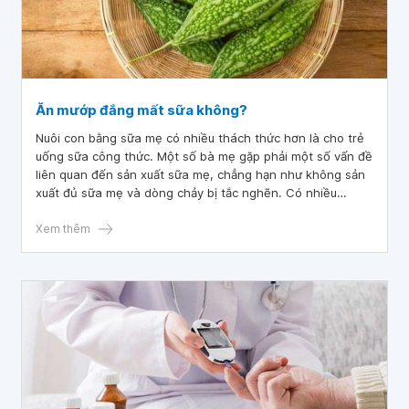
Ăn mướp đắng mất sữa không?
Nuôi con bằng sữa mẹ có nhiều thách thức hơn là cho trẻ
uống sữa công thức. Một số bà mẹ gặp phải một số vấn đề
liên quan đến sản xuất sữa mẹ, chẳng hạn như không sản
xuất đủ sữa mẹ và dòng chảy bị tắc nghẽn. Có nhiều
nguyên nhân gây ra tình trạng này, trong đó có một số
loại thực phẩm ảnh hưởng đến việc mất sữa. Bài viết sau
Xem thêm
sẽ giúp bạn hiểu hơn về những loại thực phẩm này, và đặc
biệt là ăn mướp đắng khi mang thai hoặc đang cho con bú
có bị mất sữa không.