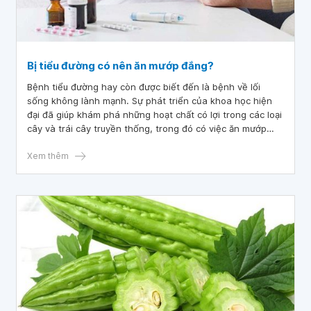
Bị tiểu đường có nên ăn mướp đắng?
Bệnh tiểu đường hay còn được biết đến là bệnh về lối
sống không lành mạnh. Sự phát triển của khoa học hiện
đại đã giúp khám phá những hoạt chất có lợi trong các loại
cây và trái cây truyền thống, trong đó có việc ăn mướp
đắng. Vậy bị tiểu đường có nên ăn mướp đắng không? Hãy
đọc thêm bài viết dưới đây để biết được người bệnh tiểu
Xem thêm
đường ăn mướp đắng tốt hay không.