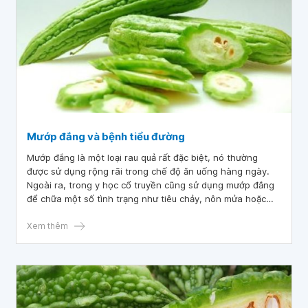
Mướp đắng và bệnh tiểu đường
Mướp đắng là một loại rau quả rất đặc biệt, nó thường
được sử dụng rộng rãi trong chế độ ăn uống hàng ngày.
Ngoài ra, trong y học cổ truyền cũng sử dụng mướp đắng
để chữa một số tình trạng như tiêu chảy, nôn mửa hoặc
đau bụng. Mặc dù có nhiều bằng chứng cho thấy sử dụng
mướp đắng có thể làm giảm được mức đường huyết, nhưng
Xem thêm
việc xem nó như một phương pháp điều trị bệnh tiểu
đường vẫn còn nhiều tranh cãi.