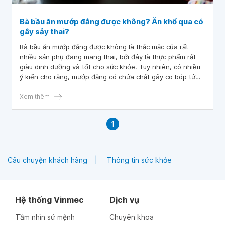
Bà bầu ăn mướp đắng được không? Ăn khổ qua có
gây sảy thai?
Bà bầu ăn mướp đắng được không là thắc mắc của rất
nhiều sản phụ đang mang thai, bởi đây là thực phẩm rất
giàu dinh dưỡng và tốt cho sức khỏe. Tuy nhiên, có nhiều
ý kiến cho rằng, mướp đắng có chứa chất gây co bóp tử
cung và gây sảy thai. Vậy bà bầu có nên ăn mướp đắng
hay không? Theo dõi bài viết sau đây để có câu trả lời.
Xem thêm
1
Câu chuyện khách hàng
Thông tin sức khỏe
Hệ thống Vinmec
Dịch vụ
Tầm nhìn sứ mệnh
Chuyên khoa