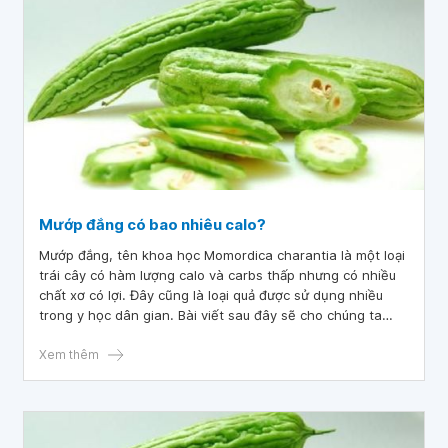
Mướp đắng có bao nhiêu calo?
Mướp đắng, tên khoa học Momordica charantia là một loại
trái cây có hàm lượng calo và carbs thấp nhưng có nhiều
chất xơ có lợi. Đây cũng là loại quả được sử dụng nhiều
trong y học dân gian. Bài viết sau đây sẽ cho chúng ta
biết về thành phần dinh dưỡng và những lợi ích sức khỏe
mà quả mướp đắng mang lại.
Xem thêm