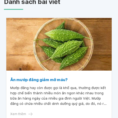
Danh sách bài viết
Ăn mướp đắng giảm mỡ máu?
Mướp đắng hay còn được gọi là khổ qua, thường được kết
hợp chế biến thành nhiều món ăn ngon khác nhau trong
bữa ăn hàng ngày của nhiều gia đình người Việt. Mướp
đắng có chứa nhiều chất dinh dưỡng quý giá, do đó, nó rất
tốt đối với sức khỏe, giúp ngăn ngừa được một số bệnh lý
nhất định.
Xem thêm