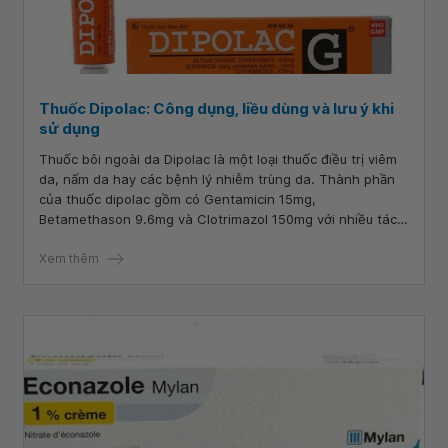
Thuốc Dipolac: Công dụng, liều dùng và lưu ý khi
sử dụng
Thuốc bôi ngoài da Dipolac là một loại thuốc điều trị viêm
da, nấm da hay các bệnh lý nhiễm trùng da. Thành phần
của thuốc dipolac gồm có Gentamicin 15mg,
Betamethason 9.6mg và Clotrimazol 150mg với nhiều tác
dụng phối hợp nhau, cải thiện tình trạng nhiễm khuẩn tại
chỗ và mau lành vết thương ngoài da.
Xem thêm