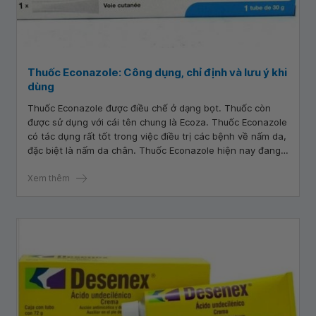
Thuốc Econazole: Công dụng, chỉ định và lưu ý khi
dùng
Thuốc Econazole được điều chế ở dạng bọt. Thuốc còn
được sử dụng với cái tên chung là Ecoza. Thuốc Econazole
có tác dụng rất tốt trong việc điều trị các bệnh về nấm da,
đặc biệt là nấm da chân. Thuốc Econazole hiện nay đang
được bày bán tại các quầy thuốc trên toàn quốc. Lưu ý
trước khi sử dụng bất kỳ loại thuốc đều cần sự đồng ý của
Xem thêm
bác sĩ hoặc dược sĩ.