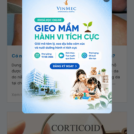
Có nên dùng dung dịch ASA để chữa lang ben?
Dung dịch ASA là một trong những loại thuốc bôi tại chỗ
được dùng để chữa bệnh lang ben và một số bệnh về da
do nấm gây ra. Dung dịch này có thể gây gây kích ứng da
tại chỗ, bỏng và lột da...không nên dùng trên diện da
rộng, vùng da mỏng, nhạy cảm.
Xem thêm