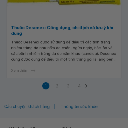
Thuốc Desenex: Công dụng, chỉ định và lưu ý khi
dùng
Thuốc Desenex được sử dụng để điều trị các tình trạng
nhiễm trùng da như nấm da chân, ngứa ngáy, hắc lào và
các bệnh nhiễm trùng da do nấm khác (candida). Desenex
cũng được dùng để điều trị một tình trạng gọi là lang ben,
một loại nhiễm nấm gây ra một mảng da sáng hoặc tối màu
ở cổ, ngực, cánh tay, hay chân. Miconazole là một loại
Xem thêm
thuốc kháng nấm nhóm azol hoạt động bằng cách ngăn
chặn sự phát triển của nấm.
1
2
3
4
Câu chuyện khách hàng
Thông tin sức khỏe