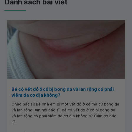
Danh sách bài viết
Bé có vết đỏ ở cổ bị bong da và lan rộng có phải
viêm da cơ địa không?
Chào bác sĩ! Bé nhà em bị một vết đỏ ở cổ mà cứ bong da
và lan rộng. Xin hỏi bác sĩ, bé có vết đỏ ở cổ bị bong da
và lan rộng có phải viêm da cơ địa không ạ? Cảm ơn bác
sĩ!