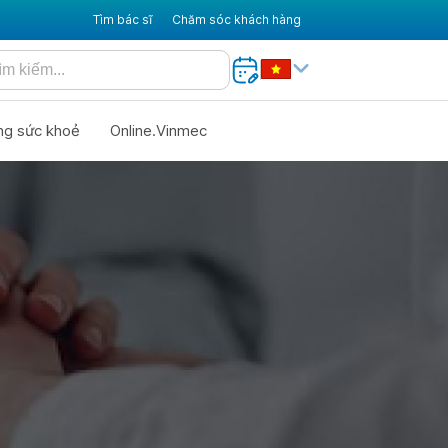
Tìm bác sĩ
Chăm sóc khách hàng
ng sức khoẻ
Online.Vinmec