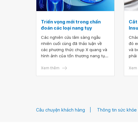
Triển vọng mới trong chẩn
Cắt
đoán các loại nang tụy
Insu
Các nghiên cứu lâm sàng ngẫu
Chào
nhiên cuối cùng đã thảo luận về
đó e
các phương thức chụp X quang và
và b
hình ảnh của tổn thương nang tụy.
phải
Tuy nhiên, các nghiên cứu sâu hơn
Mong
vẫn cần được thực hiện để nâng
Xem thêm
ơn!
Xem 
cao khả năng chẩn đoán và xác
định một chiến lược rõ ràng cho
việc sử dụng các kỹ thuật nội soi
mới trong chẩn đoán nang tụy.
Câu chuyện khách hàng
Thông tin sức khỏe