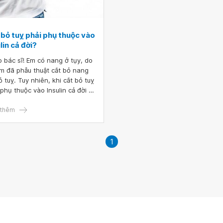
 bỏ tuỵ phải phụ thuộc vào
lin cả đời?
 bác sĩ! Em có nang ở tụy, do
m đã phẫu thuật cắt bỏ nang
ỏ tuỵ. Tuy nhiên, khi cắt bỏ tuỵ
 phụ thuộc vào Insulin cả đời ạ?
 bác sĩ giải đáp giúp, xin cảm
thêm
1