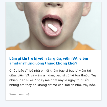
Làm gì khi trẻ bị viêm tai giữa, viêm VA, viêm
amidan nhưng uống thuốc không khỏi?
Chào bác sĩ, bé nhà em đi khám bác sĩ bảo bị viêm tai
giữa, viêm VA và viêm amidan, bác sĩ có kê toa thuốc. Tuy
nhiên, bác sĩ kê 7 ngày mà hôm nay là ngày thứ 6 rồi
nhưng em thấy bé không đỡ mà còn lười ăn nữa. Vậy bác
sĩ tư vấn giúp em với ạ.
Xem thêm