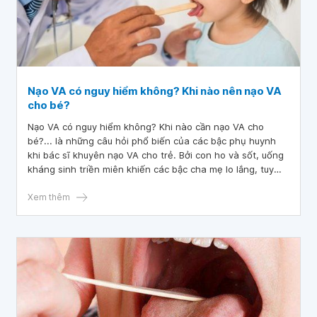
Nạo VA có nguy hiểm không? Khi nào nên nạo VA
cho bé?
Nạo VA có nguy hiểm không? Khi nào cần nạo VA cho
bé?... là những câu hỏi phổ biến của các bậc phụ huynh
khi bác sĩ khuyên nạo VA cho trẻ. Bởi con ho và sốt, uống
kháng sinh triền miên khiến các bậc cha mẹ lo lắng, tuy
nhiên nếu nạo VA thì sợ ảnh hưởng đến sức đề kháng sau
này.
Xem thêm