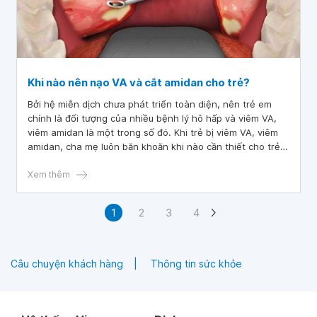
Khi nào nên nạo VA và cắt amidan cho trẻ?
Bởi hệ miễn dịch chưa phát triển toàn diện, nên trẻ em
chính là đối tượng của nhiều bệnh lý hô hấp và viêm VA,
viêm amidan là một trong số đó. Khi trẻ bị viêm VA, viêm
amidan, cha mẹ luôn băn khoăn khi nào cần thiết cho trẻ
nạo VA, cắt amidan? Các thủ thuật đó có nguy hiểm và để
lại biến chứng không? Hãy cùng tham khảo bài viết dưới
Xem thêm
đây để có thông tin chính xác.
1
2
3
4
Câu chuyện khách hàng
Thông tin sức khỏe