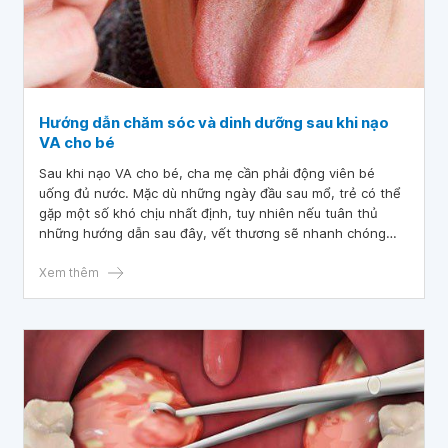
Hướng dẫn chăm sóc và dinh dưỡng sau khi nạo
VA cho bé
Sau khi nạo VA cho bé, cha mẹ cần phải động viên bé
uống đủ nước. Mặc dù những ngày đầu sau mổ, trẻ có thể
gặp một số khó chịu nhất định, tuy nhiên nếu tuân thủ
những hướng dẫn sau đây, vết thương sẽ nhanh chóng
liền lại và giúp bé nhanh chóng quay trở lại sinh hoạt bình
thường.
Xem thêm