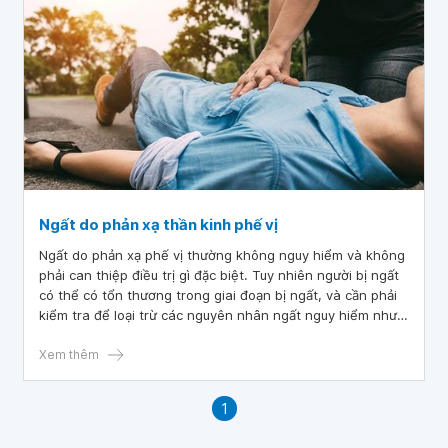
Ngất do phản xạ thần kinh phế vị
Ngất do phản xạ phế vị thường không nguy hiểm và không
phải can thiệp điều trị gì đặc biệt. Tuy nhiên người bị ngất
có thể có tổn thương trong giai đoạn bị ngất, và cần phải
kiểm tra để loại trừ các nguyên nhân ngất nguy hiểm như
rối loạn nhịp tim hay các nguyên nhân ngất từ thần kinh
trung ương.
Xem thêm
1