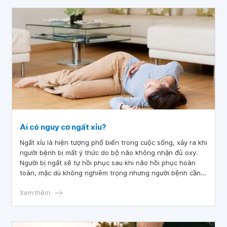
Ai có nguy cơ ngất xỉu?
Ngất xỉu là hiện tượng phổ biến trong cuộc sống, xảy ra khi
người bệnh bị mất ý thức do bộ não không nhận đủ oxy.
Người bị ngất sẽ tự hồi phục sau khi não hồi phục hoàn
toàn, mặc dù không nghiêm trọng nhưng người bệnh cần
phải tìm hiểu nguyên nhân gây ngất xỉu để đề phòng các
vấn đề bệnh lý khác.
Xem thêm