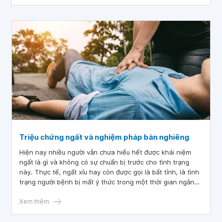
Triệu chứng ngất và nghiệm pháp bàn nghiêng
Hiện nay nhiều người vẫn chưa hiểu hết được khái niệm
ngất là gì và không có sự chuẩn bị trước cho tình trạng
này. Thực tế, ngất xỉu hay còn được gọi là bất tỉnh, là tình
trạng người bệnh bị mất ý thức trong một thời gian ngắn
do huyết áp thấp làm máu không kịp lên tới não, hoặc do
tim không thực hiện hoạt động bơm đủ máu có oxy lên
Xem thêm
não.