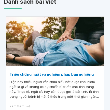
Danh sách bài viết
Triệu chứng ngất và nghiệm pháp bàn nghiêng
Hiện nay nhiều người vẫn chưa hiểu hết được khái niệm
ngất là gì và không có sự chuẩn bị trước cho tình trạng
này. Thực tế, ngất xỉu hay còn được gọi là bất tỉnh, là tình
trạng người bệnh bị mất ý thức trong một thời gian ngắn
do huyết áp thấp làm máu không kịp lên tới não, hoặc do
tim không thực hiện hoạt động bơm đủ máu có oxy lên
Xem thêm