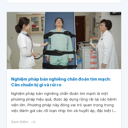
não.
Nghiệm pháp bàn nghiêng chẩn đoán tim mạch:
Cần chuẩn bị gì và rủi ro
Nghiệm pháp bàn nghiêng chẩn đoán tim mạch là một
phương pháp hiệu quả, được áp dụng rộng rãi tại các bệnh
viện lớn. Phương pháp này đóng vai trò quan trọng trong
việc đánh giá các rối loạn nhịp tim và huyết áp, đặc biệt là
ở những bệnh nhân gặp phải tình trạng ngất xỉu không rõ
nguyên nhân.
Xem thêm