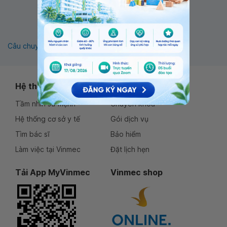
1
Câu chuyện khách hàng
Thông tin sức khỏe
Hệ thống Vinmec
Dịch vụ
Tầm nhìn sứ mệnh
Chuyên khoa
Hệ thống cơ sở y tế
Gói dịch vụ
Tìm bác sĩ
Bảo hiểm
Làm việc tại Vinmec
Đặt lịch hẹn
Tải App MyVinmec
Vinmec shop