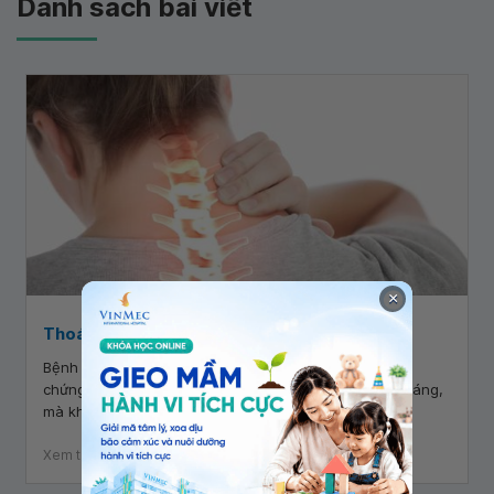
Danh sách bài viết
×
Thoát vị đĩa đệm cổ: Dấu hiệu nhận biết
Bệnh cảnh điển hình của thoát vị đĩa đệm cổ là triệu
chứng biểu hiện gây đánh thức bệnh nhân vào buổi sáng,
mà không kèm yếu tố chấn thương hay stress.
Xem thêm