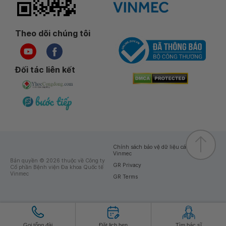
Theo dõi chúng tôi
Đối tác liên kết
Chính sách bảo vệ dữ liệu cá nhân của
Vinmec
Bản quyền © 2026 thuộc về Công ty
GR Privacy
Cổ phần Bệnh viện Đa khoa Quốc tế
Vinmec
GR Terms
Gọi tổng đài
Đặt lịch hẹn
Tìm bác sĩ