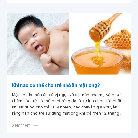
Khi nào có thể cho trẻ nhỏ ăn mật ong?
Mật ong là món ăn có vị ngọt và dịu nên cha mẹ và người
chăm sóc trẻ có thể nghĩ rằng đó là sự lựa chọn tốt nhất
khi sử dụng cho trẻ. Tuy nhiên, các chuyên gia khuyên
rằng nên cho trẻ sử dụng mật ong khi trẻ trên 12 tháng
tuổi. Vậy trẻ em ăn mật ong có tốt không? Bài viết này sẽ
cung cấp thêm các thông tin về lợi ích cũng như rủi ro về
Xem thêm
việc sử cho trẻ sơ sinh ăn mật ong.