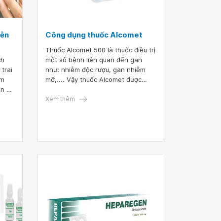
iễn
Công dụng thuốc Alcomet
Thuốc Alcomet 500 là thuốc điều trị
ch
một số bệnh liên quan đến gan
trai
như: nhiễm độc rượu, gan nhiễm
em
mỡ,.... Vậy thuốc Alcomet được
ễn do
dùng cho đối tượng nào và liều
ơn
dùng ra sao?
Xem thêm