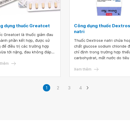
g dụng thuốc Greatcet
Công dụng thuốc Dextro
natri
c Greatcet là thuốc giảm đau
hành phần kết hợp, được sử
Thuốc Dextrose natri chứa ho
 để điều trị các trường hợp
chất glucose sodium chloride 
vừa tới nặng, đau không đáp
chỉ định trong trường hợp thiế
với thuốc giảm đau thông
carbohydrat, mất nước do tiêu
ng. Cùng tìm hiểu thành phần,
thêm
cấp, hạ đường huyết do nhiều
 dụng của thuốc qua bài viết
nguyên nhân... Cùng tìm hiểu 
Xem thêm
 đây.
công dụng và các lưu ý khi sử
thuốc Dextrose – natri qua bài 
dưới đây.
1
2
3
4