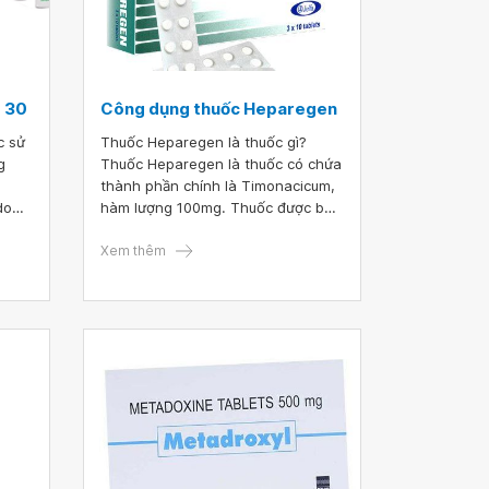
 30
Công dụng thuốc Heparegen
c sử
Thuốc Heparegen là thuốc gì?
g
Thuốc Heparegen là thuốc có chứa
thành phần chính là Timonacicum,
do
hàm lượng 100mg. Thuốc được bào
chế dưới dạng viên nén, có tác
 cần
dụng hỗ trợ điều trị viêm gan virus,
Xem thêm
 hiện
cải thiện chức năng gan trong
sĩ.
trường hợp gan suy giảm chức
năng do ngộ độc rượu, hóa chất.