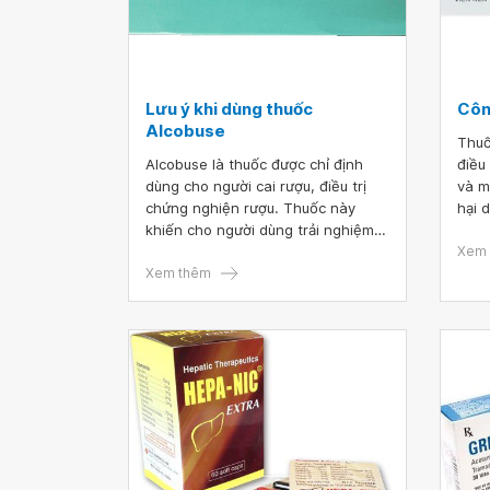
Lưu ý khi dùng thuốc
Côn
Alcobuse
Thuố
Alcobuse là thuốc được chỉ định
điều
dùng cho người cai rượu, điều trị
và m
chứng nghiện rượu. Thuốc này
hại 
khiến cho người dùng trải nghiệm
trị 
được các cảm giác, triệu chứng khó
như 
Xem 
chịu khi uống rượu, nhưng không
Xem thêm
nhiễ
gây hại cho cơ thể. Từ đó tạo điều
kiện cho trí não và cơ thể phát
triển ác cảm đối với rượu.