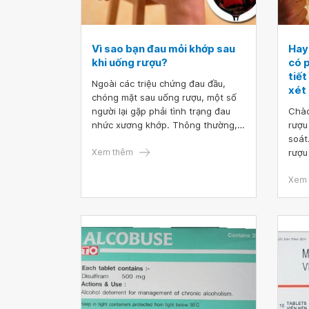
Vì sao bạn đau mỏi khớp sau
Hay 
khi uống rượu?
có p
tiế
Ngoài các triệu chứng đau đầu,
xét
chóng mặt sau uống rượu, một số
người lại gặp phải tình trạng đau
Chào
nhức xương khớp. Thông thường,
rượu
đau mỏi khớp sau khi uống rượu
soát
thường không gây nguy hiểm ngay
Xem thêm
rượu
lập tức cho người uống, tuy nhiên
Vì v
về lâu dài nó sẽ tiềm ẩn một nguy
loạn
Xem 
cơ lớn, ảnh hưởng đến các chức
năng khác trong cơ thể nếu tần
suất uống rượu quá nhiều.