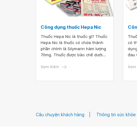
Công dụng thuốc Hepa Nic
Côn
Thuốc Hepa Nic là thuốc gì? Thuốc
Thuố
Hepa Nic là thuốc có chứa thành
có t
phần chính là Silymarin hàm lượng
dụng
70mg. Thuốc được bào chế dưới
đau 
dạng viên nang mềm, có tác dụng
ứng 
hỗ trợ điều trị các bệnh lý về gan
Xem thêm
thườ
Xem 
đồng thời giúp cải thiện chức năng
công
gan trong trường hợp gan suy giảm
dưới
chức năng do ngộ độc rượu, hóa
chất.
Câu chuyện khách hàng
Thông tin sức khỏe