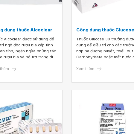
g dụng thuốc Alcoclear
Công dụng thuốc Glucose
c Alcoclear được sử dụng để
Thuốc Glucose 30 thường đượ
 trị ngộ độc rượu bia cấp tính
dụng để điều trị cho các trườn
ãn tính, ngăn ngừa những tác
hợp hạ đường huyết, thiếu hụt
do rượu bia và hỗ trợ trong điều
Carbohydrate hoặc mất nước 
những vấn đề về gan do rượu
tiêu chảy,... Trong quá trình sử
viêm gan, xơ gan và gan
thêm
dụng Glucose 30%, bệnh nhân
Xem thêm
m mỡ,...
được theo dõi sát sao và thực
theo đúng các chỉ dẫn của bác 