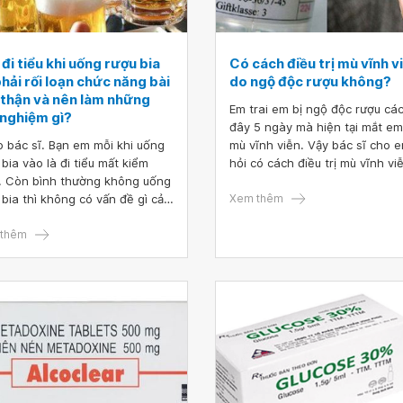
đi tiểu khi uống rượu bia
Có cách điều trị mù vĩnh v
hải rối loạn chức năng bài
do ngộ độc rượu không?
t thận và nên làm những
Em trai em bị ngộ độc rượu cá
 nghiệm gì?
đây 5 ngày mà hiện tại mắt em 
 bác sĩ. Bạn em mỗi khi uống
mù vĩnh viễn. Vậy bác sĩ cho 
 bia vào là đi tiểu mất kiểm
hỏi có cách điều trị mù vĩnh vi
. Còn bình thường không uống
ngộ độc rượu không? Em cảm 
 bia thì không có vấn đề gì cả.
bác sĩ.
Xem thêm
ậy, em nghi ngờ bạn em bị rối
 chức năng bài tiết của thận.
thêm