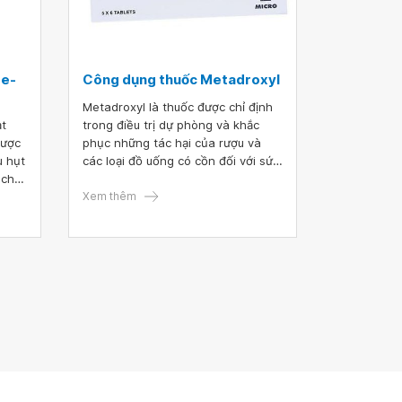
se-
Công dụng thuốc Metadroxyl
Metadroxyl là thuốc được chỉ định
ạt
trong điều trị dự phòng và khắc
được
phục những tác hại của rượu và
u hụt
các loại đồ uống có cồn đối với sức
 chảy
khỏe như ngộ độc rượu, bia cấp
tính hoặc mãn tính. Bên cạnh đó,
Xem thêm
về
nếu biết cách sử dụng hợp lý,
 dụng
thuốc còn phát huy tốt hiệu quả
viết
trong điều trị các bệnh gan gây ra
do rượu.