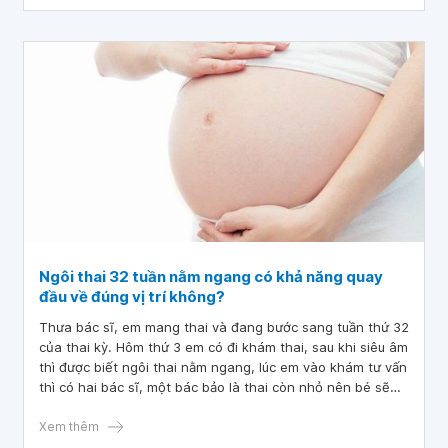
Ngôi thai 32 tuần nằm ngang có khả năng quay
đầu về đúng vị trí không?
Thưa bác sĩ, em mang thai và đang bước sang tuần thứ 32
của thai kỳ. Hôm thứ 3 em có đi khám thai, sau khi siêu âm
thì được biết ngôi thai nằm ngang, lúc em vào khám tư vấn
thì có hai bác sĩ, một bác bảo là thai còn nhỏ nên bé sẽ
quay đầu lại bình thường, còn một bác thì bảo là sẽ rất
nguy hiểm.
Xem thêm