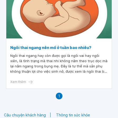
Ngôi thai ngang nên mổ ở tuần bao nhiêu?
Ngôi thai ngang hay còn được gọi là ngôi vai hay ngôi
xiên, là tình trạng mà thai nhi không nằm theo trục dọc mà
lại nằm ngang trong bụng mẹ. Đây là tư thế mà sản phụ
không thuận lợi cho việc sinh nở, được xem là ngôi thai bất
thường và nguy hiểm cho cả mẹ và con. Vậy ngôi thai
ngang nên mổ ở tuần bao nhiêu?
Xem thêm
1
Câu chuyện khách hàng
Thông tin sức khỏe