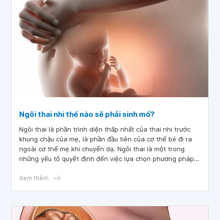
Ngôi thai nhi thế nào sẽ phải sinh mổ?
Ngôi thai là phần trình diện thấp nhất của thai nhi trước
khung chậu của mẹ, là phần đầu tiên của cơ thể bé đi ra
ngoài cơ thể mẹ khi chuyển dạ. Ngôi thai là một trong
những yếu tố quyết định đến việc lựa chọn phương pháp
sinh cho mẹ bầu. Vậy ngôi thai như thế nào thì sẽ phải
sinh mổ?
Xem thêm