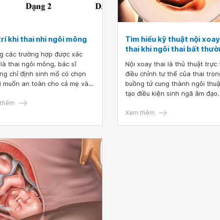
rí khi thai nhi ngôi mông
Tìm hiểu kỹ thuật nội xoay
thai khi ngôi thai bất thư
g các trường hợp được xác
 là thai ngôi mông, bác sĩ
Nội xoay thai là thủ thuật trực 
ng chỉ định sinh mổ có chọn
điều chỉnh tư thế của thai tron
vì muốn an toàn cho cả mẹ và
buồng tử cung thành ngôi thu
 tức là không phải tất cả các
tạo điều kiện sinh ngã âm đạo.
ng hợp phải mổ. Tuy nhiên,
thêm
với ngôi thai bất thường, việc
ng hợp ngôi mông đủ và ngôi
vững nguyên tắc và thực hiện 
Xem thêm
 thiếu kiểu mông, thai phụ có
xoay thai chính xác sẽ giúp ch
sẽ được chỉ định sinh thường,
việc chuyển dạ đường tự nhiên
g còn tùy theo sức khỏe của
được dễ dàng, vừa tránh cho 
sự xoay trở của thai nhi trong
phụ một cuộc mổ không cần th
trình chuyển dạ, bác sĩ sẽ có
 pháp phù hợp cho sản phụ.