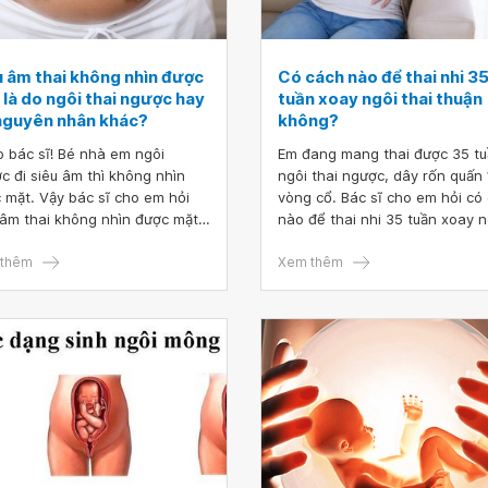
u âm thai không nhìn được
Có cách nào để thai nhi 3
 là do ngôi thai ngược hay
tuần xoay ngôi thai thuận
nguyên nhân khác?
không?
 bác sĩ! Bé nhà em ngôi
Em đang mang thai được 35 tu
c đi siêu âm thì không nhìn
ngôi thai ngược, dây rốn quấn 
 mặt. Vậy bác sĩ cho em hỏi
vòng cổ. Bác sĩ cho em hỏi có
 âm thai không nhìn được mặt
nào để thai nhi 35 tuần xoay n
o ngôi thai ngược hay do
thai thuận không
ên nhân khác? Cảm ơn bác sĩ!
thêm
Xem thêm