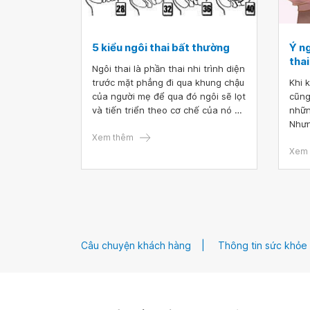
5 kiểu ngôi thai bất thường
Ý ng
thai
Ngôi thai là phần thai nhi trình diện
trước mặt phẳng đi qua khung chậu
Khi 
của người mẹ để qua đó ngôi sẽ lọt
cũng
và tiến triển theo cơ chế của nó và
nhữn
đi ra ngoài. Đa số các thai nhi sẽ
Nhưn
vào chuyển dạ với ngôi chỏm khi
Xem thêm
nghĩ
đầu trẻ cúi thật tốt. Tuy nhiên, một
sinh
Xem 
số ít trường hợp khác lại có ngôi
cũng
thai bất thường và cần phải nắm rõ
nhữn
để cuộc đỡ sinh diễn ra thuận lợi và
và t
an toàn cho cả mẹ lẫn con.
sinh
Câu chuyện khách hàng
Thông tin sức khỏe