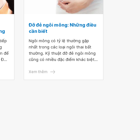
Đỡ đẻ ngôi mông: Những điều
ờng
cần biết
tiếp
Ngôi mông có tỷ lệ thường gặp
g
nhất trong các loại ngôi thai bất
ận để
thường. Kỹ thuật đỡ đẻ ngôi mông
 Đối
cũng có nhiều đặc điểm khác biệt
 nắm
và phức tạp hơn so với ngôi chỏm.
nội
Do đó, cần nắm vững những điều
Xem thêm
o
cần biết về đỡ đẻ ngôi mông dưới
đây để có một cuộc chuyển dạ sinh
sản
an toàn cho cả mẹ và con.
iết.