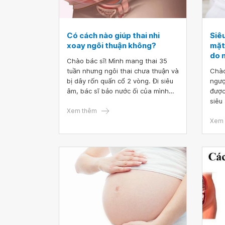
Có cách nào giúp thai nhi
Siê
xoay ngôi thuận không?
mặt
do 
Chào bác sĩ! Mình mang thai 35
tuần nhưng ngôi thai chưa thuận và
Chào
bị dây rốn quấn cổ 2 vòng. Đi siêu
ngượ
âm, bác sĩ bảo nước ối của mình
được
vẫn đủ. Bác sĩ cho mình hỏi có
siêu
cách nào giúp bé xoay ngôi cho
Xem thêm
là d
thuận không? Cảm ơn bác sĩ
nguy
Xem 