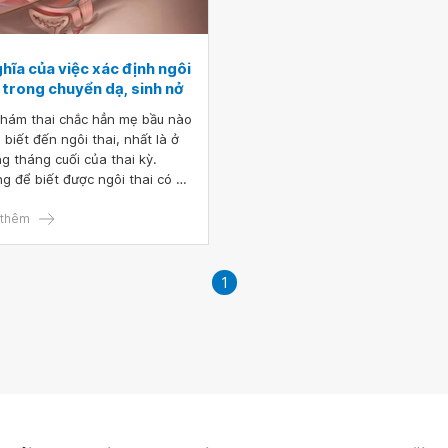
hĩa của việc xác định ngôi
 trong chuyển dạ, sinh nở
khám thai chắc hẳn mẹ bầu nào
 biết đến ngôi thai, nhất là ở
g tháng cuối của thai kỳ.
g để biết được ngôi thai có ý
a gì trong khi chuyển dạ và
 nở thì không phải mẹ nào
thêm
 biết. Ngôi thai là một trong
g yếu tố để tiên lượng cuộc đẻ
heo dõi quá trình chuyển dạ
1
 đẻ rất quan trọng.