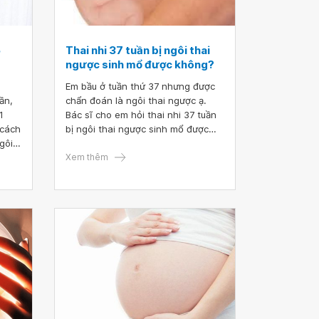
5
Thai nhi 37 tuần bị ngôi thai
ngược sinh mổ được không?
Em bầu ở tuần thứ 37 nhưng được
ần,
chẩn đoán là ngôi thai ngược ạ.
1
Bác sĩ cho em hỏi thai nhi 37 tuần
 cách
bị ngôi thai ngược sinh mổ được
gôi
không? Cảm ơn bác sĩ tư vấn.
Xem thêm