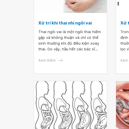
Xử trí khi thai nhi ngôi vai
Xử t
Thai ngôi vai là một ngôi thai hiếm
Tron
gặp và không thuận và chỉ có thể
định
sinh thường khi đủ điều kiện xoay
thườ
thai. Do vậy, hầu hết các bác sĩ
lọc 
khuyến cáo sản phụ có ngôi ngang
con,
nên chọn phương pháp đẻ mổ để
Xem thêm
trườ
Xem 
an toàn cho cả mẹ và bé.
trườ
mông
thể 
nhưn
mẹ, 
quá 
giải