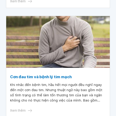
mạch như bệnh mạch vành, bệnh cơ tim, tim bẩm sinh, rối
Xem thêm
loạn nhịp tim
Cơn đau tim và bệnh lý tim mạch
Khi nhắc đến bệnh tim, hầu hết mọi người đều nghĩ ngay
đến một cơn đau tim. Nhưng thuật ngữ này bao gồm một
số tình trạng có thể làm tổn thương tim của bạn và ngăn
không cho nó thực hiện công việc của mình. Bao gồm
bệnh động mạch vành, rối loạn nhịp tim, bệnh cơ tim và
suy tim. Tìm hiểu các dấu hiệu cảnh báo và cách xử trí đối
Xem thêm
với các tình trạng bệnh tim.