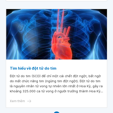
Tìm hiểu về đột tử do tim
Đột tử do tim (SCD) để chỉ một cái chết đột ngột, bất ngờ
do mất chức năng tim (ngừng tim đột ngột). Đột tử do tim
là nguyên nhân tử vong tự nhiên lớn nhất ở Hoa Kỳ, gây ra
khoảng 325.000 ca tử vong ở người trưởng thành Hoa Kỳ
mỗi năm. Đột tử do tim gây ra một nửa số ca tử vong liên
quan đến tim.
Xem thêm