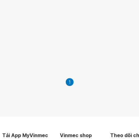
1
Tải App MyVinmec
Vinmec shop
Theo dõi ch