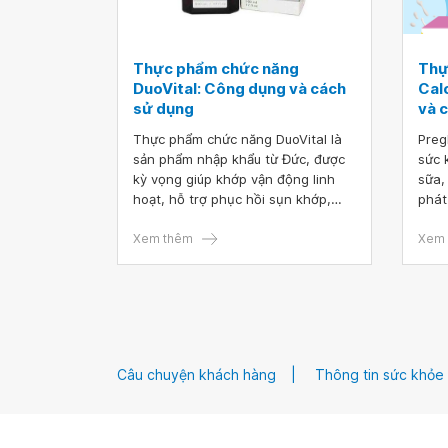
Thực phẩm chức năng
Thự
DuoVital: Công dụng và cách
Cal
sử dụng
và 
Thực phẩm chức năng DuoVital là
Preg
sản phẩm nhập khẩu từ Đức, được
sức 
kỳ vọng giúp khớp vận động linh
sữa,
hoạt, hỗ trợ phục hồi sụn khớp,
phát
giảm đau nhức và thoái hóa khớp.
khỏe
Xem thêm
đang
Xem 
mãn 
Câu chuyện khách hàng
Thông tin sức khỏe