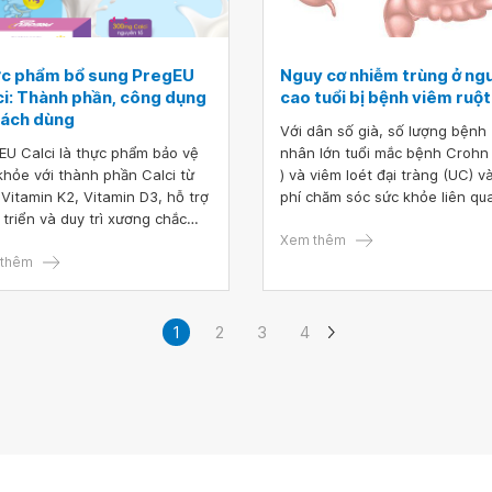
c phẩm bổ sung PregEU
Nguy cơ nhiễm trùng ở ng
ci: Thành phần, công dụng
cao tuổi bị bệnh viêm ruột
cách dùng
Với dân số già, số lượng bệnh
EU Calci là thực phẩm bảo vệ
nhân lớn tuổi mắc bệnh Crohn
khỏe với thành phần Calci từ
) và viêm loét đại tràng (UC) và
 Vitamin K2, Vitamin D3, hỗ trợ
phí chăm sóc sức khỏe liên qu
 triển và duy trì xương chắc
đến việc chăm sóc của họ dự 
 cho phụ nữ mang thai, trẻ em
sẽ tăng lên. Xu hướng này sẽ 
Xem thêm
 giai đoạn phát triển, phụ nữ
thêm
đến sự gia tăng tiếp theo tron
kinh và người cao tuổi.
việc sử dụng thuốc ức chế miễ
dịch. Nguy cơ nhiễm trùng, đặc
là do nhiễm trùng cơ hội trong
1
2
3
4
trình điều chỉnh miễn dịch và li
pháp sinh học, là mối quan tâ
hàng đầu của các nhà cung cấ
là lý do phổ biến để nhập viện.