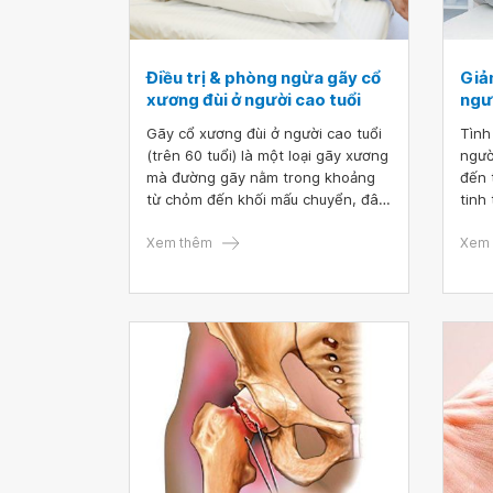
Điều trị & phòng ngừa gãy cổ
Giả
xương đùi ở người cao tuổi
ngư
Gãy cổ xương đùi ở người cao tuổi
Tình
(trên 60 tuổi) là một loại gãy xương
ngườ
mà đường gãy nằm trong khoảng
đến 
từ chỏm đến khối mấu chuyển, đây
tinh
là loại gãy nội khớp, thường tổn
Tuy 
thương mạch máu kèm theo, nhất
Xem thêm
phục
Xem 
là ở người già nên xương khó liền.
pháp
số c
khớp
thân