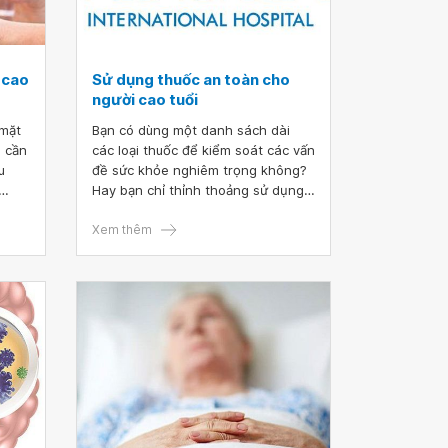
 cao
Sử dụng thuốc an toàn cho
người cao tuổi
 mặt
Bạn có dùng một danh sách dài
à cần
các loại thuốc để kiểm soát các vấn
u
đề sức khỏe nghiêm trọng không?
Hay bạn chỉ thỉnh thoảng sử dụng
ng
đến thuốc không kê đơn? Dù là
hể do
bằng cách nào, bạn có thể làm
Xem thêm
ể làm
nhiều điều để đảm bảo rằng, mình
c
nhận được nhiều lợi ích nhất từ ​​
g
thuốc và giữ an toàn trong quá
trình sử dụng, đặc biệt là khi sử
dụng thuốc cho người cao tuổi.