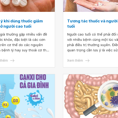
 ý khi dùng thuốc giảm
Tương tác thuốc và người
ở người cao tuổi
tuổi
 già thường gặp nhiều vấn đề
Người cao tuổi có thể phải đối
ức khỏe, đặc biệt là các cơn
với nhiều bệnh cùng một lúc v
trên cơ thể do các nguyên
phải điều trị thường xuyên. Điề
 bệnh lý hay suy thoái cơ thể
quan trọng cần lưu ý là việc sử
uổi tác. Thuốc giảm đau cho
dụng nhiều thuốc hơn và nhữ
i già là giải pháp nhanh chóng
thêm
thay đổi bình thường của cơ t
Xem thêm
 thuyên giảm các cơn đau
quá trình lão hóa gây ra có th
g việc dùng thuốc cho người
tăng khả năng xảy ra tương tá
tuổi cần phải hết sức cẩn trọng
thuốc và phản ứng không mon
nhiều nguyên nhân khác nhau.
muốn.