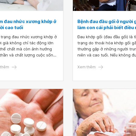
m đau nhức xương khớp ở
Bệnh đau đầu gối ở người 
ời cao tuổi
làm con cái phải biết điều
 trạng đau nhức xương khớp ở
Đau khớp gối (đau đầu gối) là t
i già không chỉ tác động lớn
trạng do thoái hóa khớp gối gâ
thể chất mà còn ảnh hưởng
thường gặp ở những người tru
 thần và chất lượng cuộc sống.
niên và cao tuổi. Nếu không đ
nhiên, bệnh nhân có thể khắc
điều trị hiệu quả và kịp thời, b
 thông qua nhiều phương
thêm
đau đầu gối ở người già có thể
Xem thêm
 khác nhau. Dưới đây là một
đến những biến chứng khó lườ
ách giúp giảm đau nhức xương
Vậy nguyên nhân của đau khớ
 mà người lớn tuổi và người
là gì? Triệu chứng của bệnh ra
 có thể tham khảo.
sao? Và đau khớp gối cần đượ
chữa trị như thế nào? Mời bạn
cùng tham khảo nội dung bên 