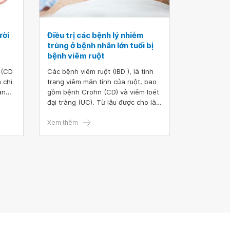
ười
Điều trị các bệnh lý nhiễm
trùng ở bệnh nhân lớn tuổi bị
bệnh viêm ruột
 (CD
Các bệnh viêm ruột (IBD ), là tình
 chi
trạng viêm mãn tính của ruột, bao
an
gồm bệnh Crohn (CD) và viêm loét
kiến
đại tràng (UC). Từ lâu được cho là
dẫn
căn bệnh của người trẻ, ngày càng
g
có nhiều bệnh nhân bệnh viêm ruột
Xem thêm
n
ở độ tuổi trên 65. So với bệnh nhân
 biệt
cao tuổi không bệnh viêm ruột , chi
 quá
phí liên quan đến việc chăm sóc
ệu
bệnh nhân bệnh viêm ruột cao tuổi
m
có thể cao hơn hai lần.
p và