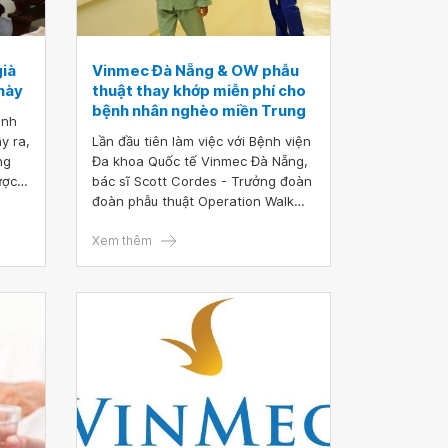
già
Vinmec Đà Nẵng & OW phẫu
 này
thuật thay khớp miễn phí cho
bệnh nhân nghèo miền Trung
ình
y ra,
Lần đầu tiên làm việc với Bệnh viện
ng
Đa khoa Quốc tế Vinmec Đà Nẵng,
ược
bác sĩ Scott Cordes - Trưởng đoàn
ệnh
đoàn phẫu thuật Operation Walk
 dẫn
Chicago (OW) đã đánh giá đây là
ng.
một trong những chuyến công tác
Xem thêm
p gối
thành công nhất trong 14 năm qua.
Từ ngày 22 – 26/10, các bác sỹ OW
c
và Vinmec đã tiến hành phẫu thuật
 đọc
thay khớp háng cho các bệnh
dưới.
nhân nghèo ở Việt Nam.