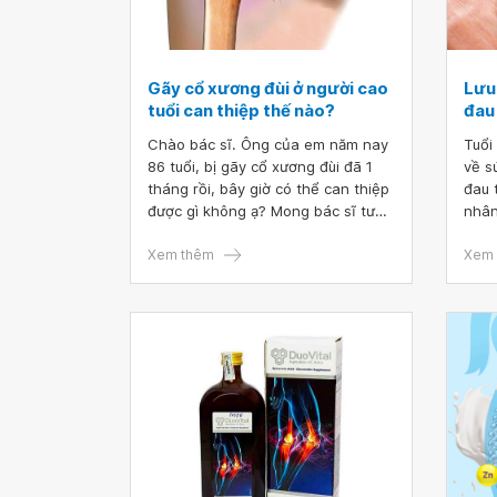
Gãy cổ xương đùi ở người cao
Lưu
tuổi can thiệp thế nào?
đau 
Chào bác sĩ. Ông của em năm nay
Tuổi
86 tuổi, bị gãy cổ xương đùi đã 1
về s
tháng rồi, bây giờ có thể can thiệp
đau 
được gì không ạ? Mong bác sĩ tư
nhân
vấn giúp em. Em xin cảm ơn ạ.
do t
Xem thêm
ngườ
Xem 
giúp
nhưn
cao 
bởi 