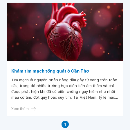
Khám tim mạch tổng quát ở Cần Thơ
Tim mạch là nguyên nhân hàng đầu gây tử vong trên toàn
cầu, trong đó nhiều trường hợp diễn tiến âm thầm và chỉ
được phát hiện khi đã có biến chứng nguy hiểm như nhồi
máu cơ tim, đột quỵ hoặc suy tim. Tại Việt Nam, tỷ lệ mắc
các bệnh lý tim mạch ngày càng tăng nhanh, đặc biệt ở
nhóm người trên 40 tuổi, người có lối sống ít vận động,
Xem thêm
căng thẳng kéo dài, thừa cân, rối loạn mỡ máu, hoặc có
tiền sử gia đình mắc bệnh tim. Thực hiện khám tim mạch
1
tổng quát định kỳ không chỉ giúp đánh giá sức khỏe tim