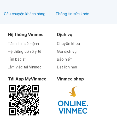
mạch hiện tại, mà còn là bước chủ động để phòng ngừa và
kiểm soát nguy cơ ngay từ giai đoạn đầu.
Câu chuyện khách hàng
Thông tin sức khỏe
Hệ thống Vinmec
Dịch vụ
Tầm nhìn sứ mệnh
Chuyên khoa
Hệ thống cơ sở y tế
Gói dịch vụ
Tìm bác sĩ
Bảo hiểm
Làm việc tại Vinmec
Đặt lịch hẹn
Tải App MyVinmec
Vinmec shop